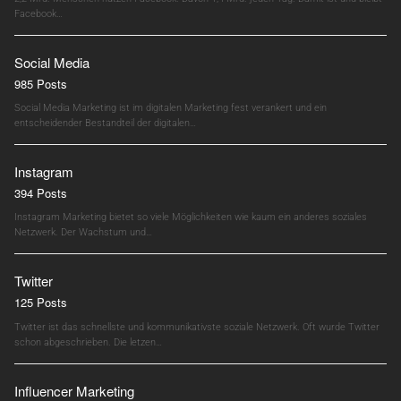
Facebook…
Social Media
985 Posts
Social Media Marketing ist im digitalen Marketing fest verankert und ein
entscheidender Bestandteil der digitalen…
Instagram
394 Posts
Instagram Marketing bietet so viele Möglichkeiten wie kaum ein anderes soziales
Netzwerk. Der Wachstum und…
Twitter
125 Posts
Twitter ist das schnellste und kommunikativste soziale Netzwerk. Oft wurde Twitter
schon abgeschrieben. Die letzen…
Influencer Marketing