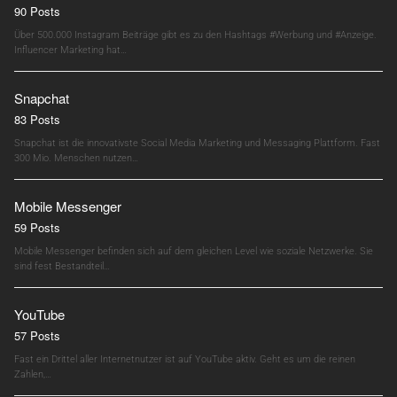
90 Posts
Über 500.000 Instagram Beiträge gibt es zu den Hashtags #Werbung und #Anzeige.
Influencer Marketing hat…
Snapchat
83 Posts
Snapchat ist die innovativste Social Media Marketing und Messaging Plattform. Fast
300 Mio. Menschen nutzen…
Mobile Messenger
59 Posts
Mobile Messenger befinden sich auf dem gleichen Level wie soziale Netzwerke. Sie
sind fest Bestandteil…
YouTube
57 Posts
Fast ein Drittel aller Internetnutzer ist auf YouTube aktiv. Geht es um die reinen
Zahlen,…