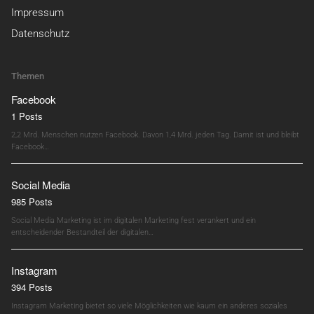
Impressum
Datenschutz
Themen
Facebook
1 Posts
2,2 Mrd. Menschen nutzen Facebook. Davon 1,4 Mrd. jeden Tag. Damit ist und bleibt
Facebook…
Social Media
985 Posts
Social Media Marketing ist im digitalen Marketing fest verankert und ein
entscheidender Bestandteil der digitalen…
Instagram
394 Posts
Instagram Marketing bietet so viele Möglichkeiten wie kaum ein anderes soziales