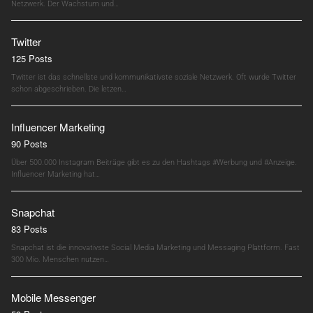
Netzwerk. Der Wachstum und…
Twitter
125 Posts
Twitter ist das schnellste und kommunikativste soziale Netzwerk. Oft wurde Twitter
schon abgeschrieben. Die letzen…
Influencer Marketing
90 Posts
Über 500.000 Instagram Beiträge gibt es zu den Hashtags #Werbung und #Anzeige.
Influencer Marketing hat…
Snapchat
83 Posts
Snapchat ist die innovativste Social Media Marketing und Messaging Plattform. Fast
300 Mio. Menschen nutzen…
Mobile Messenger