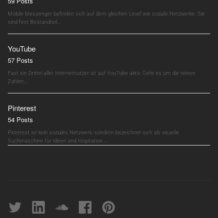
59 Posts
Mobile Messenger befinden sich auf dem gleichen Level wie soziale Netzwerke. Sie
sind fest Bestandteil…
YouTube
57 Posts
Fast ein Drittel aller Internetnutzer ist auf YouTube aktiv. Geht es um die reinen
Zahlen,…
Pinterest
54 Posts
Pinterest ist kein soziales Netzwerk, sondern bezeichnet sich als visuelle
Suchmaschine für Ideen und Inspiration.…
Twitter
linkedin
soundcloud
Facebook
pinterest