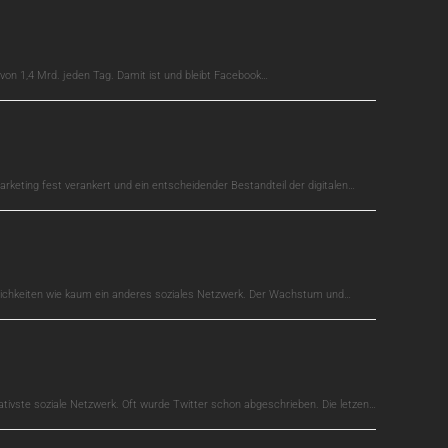
on 1,4 Mrd. jeden Tag. Damit ist und bleibt Facebook…
arketing fest verankert und ein entscheidender Bestandteil der digitalen…
glichkeiten wie kaum ein anderes soziales Netzwerk. Der Wachstum und…
ativste soziale Netzwerk. Oft wurde Twitter schon abgeschrieben. Die letzen…