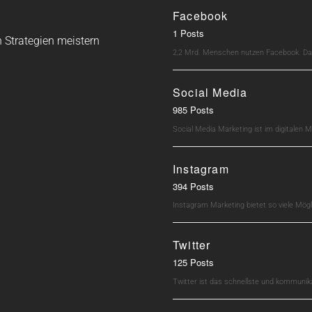
Facebook
1 Posts
 Strategien meistern
2,2 Mrd. Menschen nutzen Facebook. Dav
Social Media
985 Posts
Social Media Marketing ist im digitalen M
Instagram
394 Posts
Instagram Marketing bietet so viele Mö
Twitter
125 Posts
Twitter ist das schnellste und kommunik