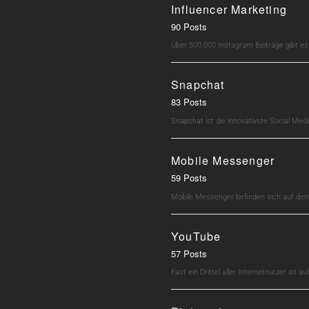
Influencer Marketing
90 Posts
Über 500.000 Instagram Beiträge gibt e
Snapchat
83 Posts
Snapchat ist die innovativste Social M
Mobile Messenger
59 Posts
Mobile Messenger befinden sich auf dem 
YouTube
57 Posts
Fast ein Drittel aller Internetnutzer ist 