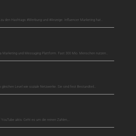
s zu den Hashtags #Werbung und #Anzeige. Influencer Marketing hat…
edia Marketing und Messaging Plattform. Fast 300 Mio. Menschen nutzen…
gleichen Level wie soziale Netzwerke. Sie sind fest Bestandteil…
auf YouTube aktiv. Geht es um die reinen Zahlen,…