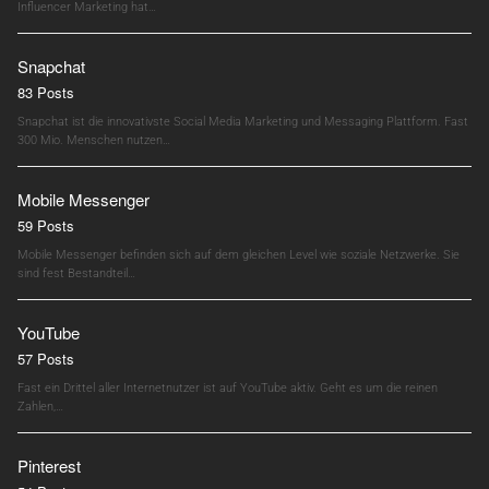
Influencer Marketing hat…
Snapchat
83 Posts
Snapchat ist die innovativste Social Media Marketing und Messaging Plattform. Fast
300 Mio. Menschen nutzen…
Mobile Messenger
59 Posts
Mobile Messenger befinden sich auf dem gleichen Level wie soziale Netzwerke. Sie
sind fest Bestandteil…
YouTube
57 Posts
Fast ein Drittel aller Internetnutzer ist auf YouTube aktiv. Geht es um die reinen
Zahlen,…
Pinterest