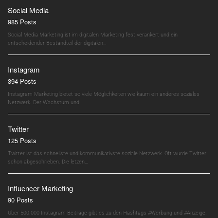
Social Media
985 Posts
Social Media Marketing ist im digitalen Marketing fest verankert und ein
entscheidender Bestandteil der digitalen…
Instagram
394 Posts
Instagram Marketing bietet so viele Möglichkeiten wie kaum ein anderes soziales
Netzwerk. Der Wachstum und…
Twitter
125 Posts
Twitter ist das schnellste und kommunikativste soziale Netzwerk. Oft wurde Twitter
schon abgeschrieben. Die letzen…
Influencer Marketing
90 Posts
Über 500.000 Instagram Beiträge gibt es zu den Hashtags #Werbung und #Anzeige.