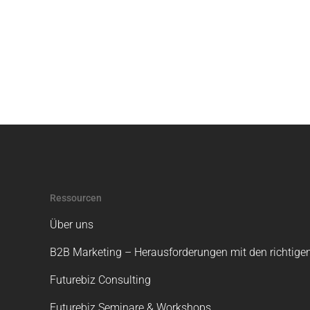
Seitennummerierun
der
Beiträge
Ressourcen
Über uns
B2B Marketing – Herausforderungen mit den richtigen
Futurebiz Consulting
Futurebiz Seminare & Workshops