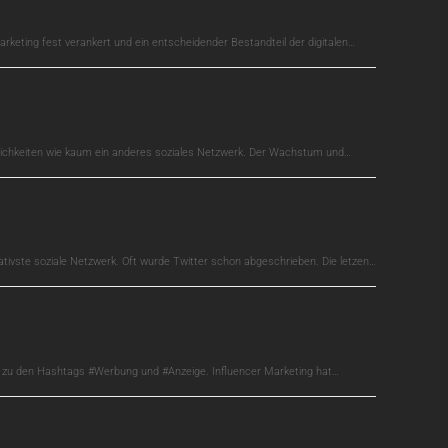
arketing fest verankert und ein entscheidender Bestandteil der digitalen…
glichkeiten wie kaum ein anderes soziales Netzwerk. Der Wachstum und…
ativste soziale Netzwerk. Oft wurde Twitter schon abgeschrieben. Die letzen…
s zu den Hashtags #Werbung und #Anzeige. Influencer Marketing hat…