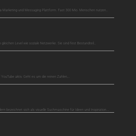
edia Marketing und Messaging Plattform. Fast 300 Mio. Menschen nutzen…
gleichen Level wie soziale Netzwerke. Sie sind fest Bestandteil…
auf YouTube aktiv. Geht es um die reinen Zahlen,…
dern bezeichnet sich als visuelle Suchmaschine für Ideen und Inspiration.…