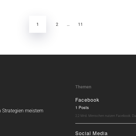
g
1
2
…
11
Themen
Facebook
1 Posts
 Strategien meistern
2,2 Mrd. Menschen nutzen Facebook. Dav
Social Media