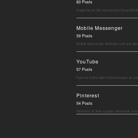
83 Posts
Snapchat ist die innovativste Social M
Mobile Messenger
59 Posts
Mobile Messenger befinden sich auf dem 
YouTube
57 Posts
Fast ein Drittel aller Internetnutzer ist 
Pinterest
54 Posts
Pinterest ist kein soziales Netzwerk, son