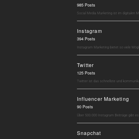
985 Posts
Social Media Marketing ist im digitalen M
Instagram
394 Posts
Instagram Marketing bietet so viele Mö
Twitter
125 Posts
Twitter ist das schnellste und kommunik
Influencer Marketing
90 Posts
Über 500.000 Instagram Beiträge gibt e
Snapchat