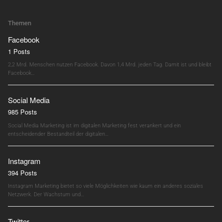
Themen
Facebook
1 Posts
2,2 Mrd. Menschen nutzen Facebook. Davon 1,4 Mrd. jeden Tag. Damit ist und bleibt
Facebook…
Social Media
985 Posts
Social Media Marketing ist im digitalen Marketing fest verankert und ein
entscheidender Bestandteil der digitalen…
Instagram
394 Posts
Instagram Marketing bietet so viele Möglichkeiten wie kaum ein anderes soziales
Netzwerk. Der Wachstum und…
Twitter