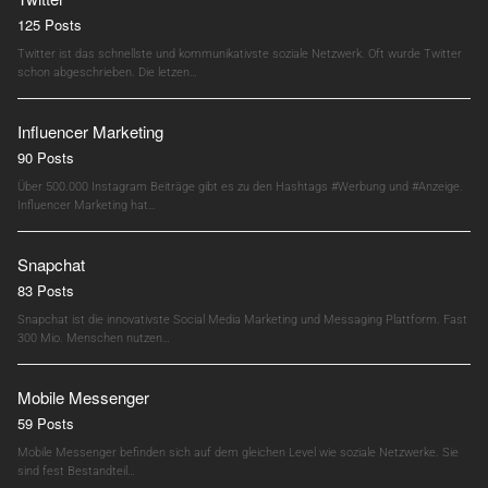
125 Posts
Twitter ist das schnellste und kommunikativste soziale Netzwerk. Oft wurde Twitter
schon abgeschrieben. Die letzen…
Influencer Marketing
90 Posts
Über 500.000 Instagram Beiträge gibt es zu den Hashtags #Werbung und #Anzeige.
Influencer Marketing hat…
Snapchat
83 Posts
Snapchat ist die innovativste Social Media Marketing und Messaging Plattform. Fast
300 Mio. Menschen nutzen…
Mobile Messenger
59 Posts
Mobile Messenger befinden sich auf dem gleichen Level wie soziale Netzwerke. Sie
sind fest Bestandteil…