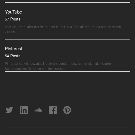
YouTube
57 Posts
Fast ein Drittel aller Internetnutzer ist auf YouTube aktiv. Geht es um die reinen
Zahlen,…
Pinterest
54 Posts
Pinterest ist kein soziales Netzwerk, sondern bezeichnet sich als visuelle
Suchmaschine für Ideen und Inspiration.…
Twitter
linkedin
soundcloud
Facebook
pinterest