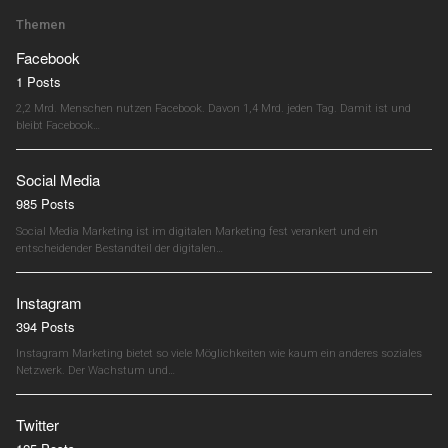
Themen
Facebook
1 Posts
2,2 Mrd. Menschen nutzen Facebook. Davon 1,4 Mrd. jeden Tag. Damit ist und
bleibt Facebook…
Social Media
985 Posts
Social Media Marketing ist im digitalen Marketing fest verankert und ein
entscheidender Bestandteil der digitalen…
Instagram
394 Posts
Instagram Marketing bietet so viele Möglichkeiten wie kaum ein anderes soziales
Netzwerk. Der Wachstum und…
Twitter