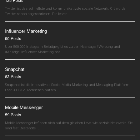
125 Posts
Twitter ist das schnellste und kommunikativste soziale Netzwerk. Oft wurde
Twitter schon abgeschrieben. Die letzen…
Influencer Marketing
90 Posts
Über 500.000 Instagram Beiträge gibt es zu den Hashtags #Werbung und
#Anzeige. Influencer Marketing hat…
Snapchat
83 Posts
Snapchat ist die innovativste Social Media Marketing und Messaging Plattform.
Fast 300 Mio. Menschen nutzen…
Mobile Messenger
59 Posts
Mobile Messenger befinden sich auf dem gleichen Level wie soziale Netzwerke. Sie
sind fest Bestandteil…