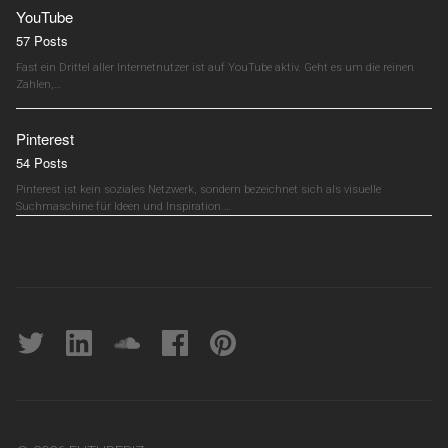
YouTube
57 Posts
Fast ein Drittel aller Internetnutzer ist auf YouTube aktiv. Geht es um die reinen
Zahlen,…
Pinterest
54 Posts
Pinterest ist kein soziales Netzwerk, sondern bezeichnet sich als visuelle
Suchmaschine für Ideen und Inspiration.…
Twitter
linkedin
soundcloud
Facebook
pinterest