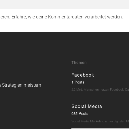
ieren.
Erfahre, wie deine Kommentardaten verarbeitet werden.
Themen
Facebook
1 Posts
 Strategien meistern
2,2 Mrd. Menschen nutzen Facebook. Dav
Social Media
985 Posts
Social Media Marketing ist im digitalen M