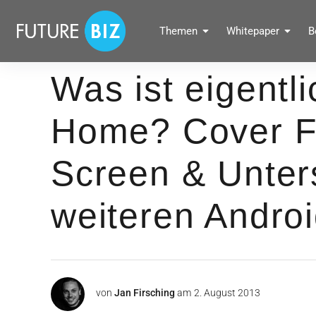
Inhalte
überspringen
FUTUREBIZ
Themen
Whitepaper
B
Social Media Marketing Blog für Unternehmen by BRANDPUNKT
Was ist eigentl
Home? Cover F
Screen & Unter
weiteren Andro
von
Jan Firsching
am
2. August 2013