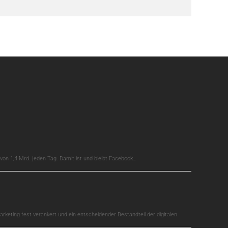
on 1,4 Mrd. jeden Tag. Damit ist und bleibt Facebook…
arketing fest verankert und ein entscheidender Bestandteil der digitalen…