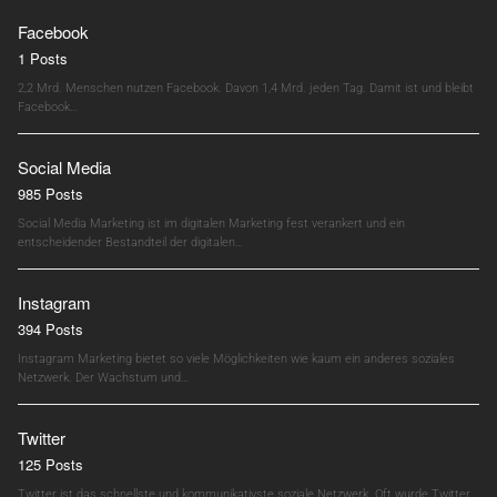
Facebook
1 Posts
2,2 Mrd. Menschen nutzen Facebook. Davon 1,4 Mrd. jeden Tag. Damit ist und bleibt
Facebook…
Social Media
985 Posts
Social Media Marketing ist im digitalen Marketing fest verankert und ein
entscheidender Bestandteil der digitalen…
Instagram
394 Posts
Instagram Marketing bietet so viele Möglichkeiten wie kaum ein anderes soziales
Netzwerk. Der Wachstum und…
Twitter
125 Posts
Twitter ist das schnellste und kommunikativste soziale Netzwerk. Oft wurde Twitter