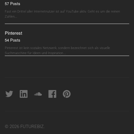
57 Posts
Fast ein Drittel aller Internetnutzer ist auf YouTube aktiv. Geht es um die reinen
Zahlen,…
Pinterest
54 Posts
Pinterest ist kein soziales Netzwerk, sondern bezeichnet sich als visuelle
Suchmaschine für Ideen und Inspiration.…
Twitter
linkedin
soundcloud
Facebook
pinterest
© 2026 FUTUREBIZ.