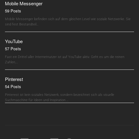
Mobile Messenger
59 Posts
Mobile Messenger befinden sich auf dem gleichen Level wie soziale Netzwerke. Sie
sind fest Bestandteil…
YouTube
57 Posts
Fast ein Drittel aller Internetnutzer ist auf YouTube aktiv. Geht es um die reinen
Zahlen,…
Pinterest
54 Posts
Pinterest ist kein soziales Netzwerk, sondern bezeichnet sich als visuelle
Suchmaschine für Ideen und Inspiration.…