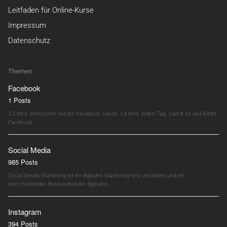
Leitfaden für Online-Kurse
Impressum
Datenschutz
Themen
Facebook
1 Posts
2,2 Mrd. Menschen nutzen Facebook. Davon 1,4 Mrd. jeden Tag. Damit ist und bleibt
Facebook…
Social Media
985 Posts
Social Media Marketing ist im digitalen Marketing fest verankert und ein
entscheidender Bestandteil der digitalen…
Instagram
394 Posts