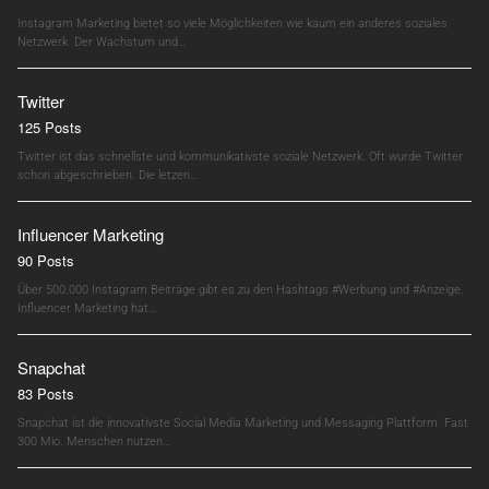
Instagram Marketing bietet so viele Möglichkeiten wie kaum ein anderes soziales
Netzwerk. Der Wachstum und…
Twitter
125 Posts
Twitter ist das schnellste und kommunikativste soziale Netzwerk. Oft wurde Twitter
schon abgeschrieben. Die letzen…
Influencer Marketing
90 Posts
Über 500.000 Instagram Beiträge gibt es zu den Hashtags #Werbung und #Anzeige.
Influencer Marketing hat…
Snapchat
83 Posts
Snapchat ist die innovativste Social Media Marketing und Messaging Plattform. Fast
300 Mio. Menschen nutzen…