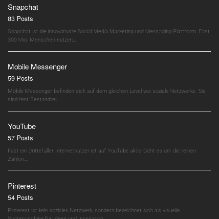
Snapchat
83 Posts
Snapchat ist die innovativste Social Media Marketing und Messaging Plattform. Fast
300 Mio. Menschen nutzen…
Mobile Messenger
59 Posts
Mobile Messenger befinden sich auf dem gleichen Level wie soziale Netzwerke. Sie
sind fest Bestandteil…
YouTube
57 Posts
Fast ein Drittel aller Internetnutzer ist auf YouTube aktiv. Geht es um die reinen
Zahlen,…
Pinterest
54 Posts
Pinterest ist kein soziales Netzwerk, sondern bezeichnet sich als visuelle
Suchmaschine für Ideen und Inspiration.…