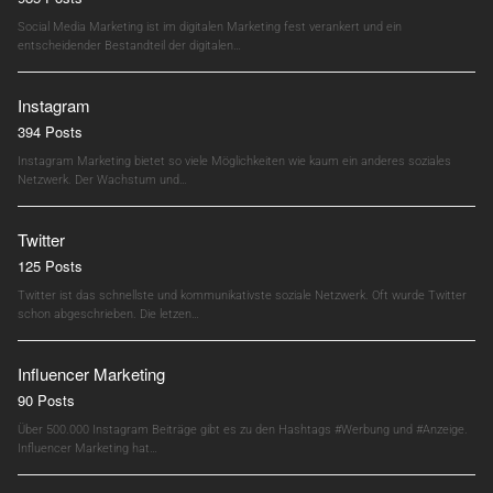
Social Media Marketing ist im digitalen Marketing fest verankert und ein
entscheidender Bestandteil der digitalen…
Instagram
394 Posts
Instagram Marketing bietet so viele Möglichkeiten wie kaum ein anderes soziales
Netzwerk. Der Wachstum und…
Twitter
125 Posts
Twitter ist das schnellste und kommunikativste soziale Netzwerk. Oft wurde Twitter
schon abgeschrieben. Die letzen…
Influencer Marketing
90 Posts
Über 500.000 Instagram Beiträge gibt es zu den Hashtags #Werbung und #Anzeige.
Influencer Marketing hat…