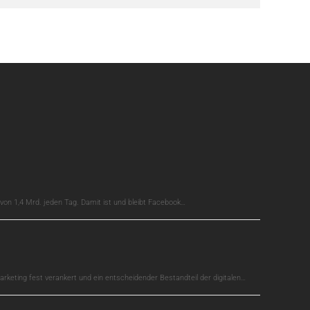
on 1,4 Mrd. jeden Tag. Damit ist und bleibt Facebook…
arketing fest verankert und ein entscheidender Bestandteil der digitalen…