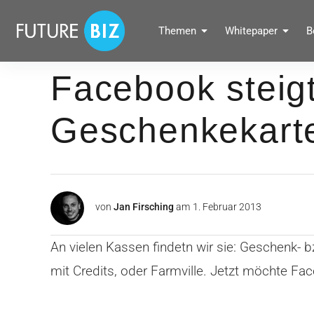
Inhalte
überspringen
FUTUREBIZ
Themen
Whitepaper
B
Social Media Marketing Blog für Unternehmen by BRANDPUNKT
Facebook steigt
Geschenkekarte
von
Jan Firsching
am
1. Februar 2013
An vielen Kassen findetn wir sie: Geschenk
mit Credits, oder Farmville. Jetzt möchte Fa