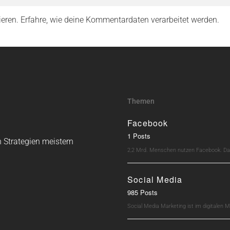
ieren.
Erfahre, wie deine Kommentardaten verarbeitet werden.
Themen
Facebook
1 Posts
 Strategien meistern
2,2 Mrd. Menschen nutzen Facebook. Dav
Social Media
985 Posts
Social Media Marketing ist im digitalen M