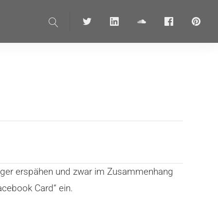
Suche
Twitter
linkedin
soundcloud
Facebook
pinteres
äufiger erspähen und zwar im Zusammenhang
acebook Card“ ein.