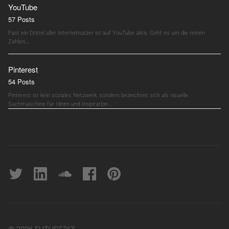
YouTube
57 Posts
Fast ein Drittel aller Internetnutzer ist auf YouTube aktiv. Geht es um die reinen
Zahlen,…
Pinterest
54 Posts
Pinterest ist kein soziales Netzwerk, sondern bezeichnet sich als visuelle
Suchmaschine für Ideen und Inspiration.…
Twitter
linkedin
soundcloud
Facebook
pinterest