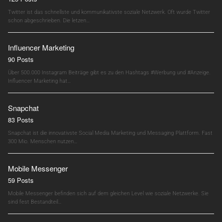
Twitter ist das schnellste und kommunikativste soziale Netzwerk. Oft wurde Twitter
schon abgeschrieben. Die letzen…
Influencer Marketing
90 Posts
Über 500.000 Instagram Beiträge gibt es zu den Hashtags #Werbung und #Anzeige.
Influencer Marketing hat…
Snapchat
83 Posts
Snapchat ist die innovativste Social Media Marketing und Messaging Plattform. Fast
300 Mio. Menschen nutzen…
Mobile Messenger
59 Posts
Mobile Messenger befinden sich auf dem gleichen Level wie soziale Netzwerke. Sie
sind fest Bestandteil…