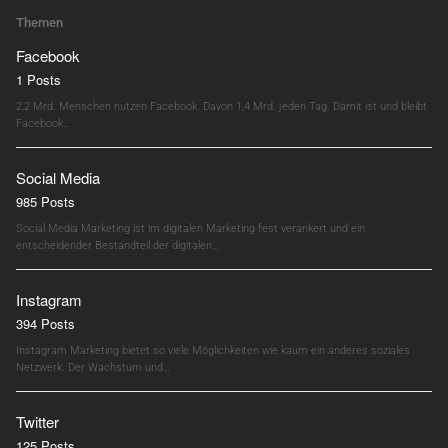
Themen
Facebook
1 Posts
2,2 Mrd. Menschen nutzen Facebook. Davon 1,4 Mrd. jeden Tag. Damit ist und bleibt
Facebook…
Social Media
985 Posts
Social Media Marketing ist im digitalen Marketing fest verankert und ein
entscheidender Bestandteil der digitalen…
Instagram
394 Posts
Instagram Marketing bietet so viele Möglichkeiten wie kaum ein anderes soziales
Netzwerk. Der Wachstum und…
Twitter
125 Posts