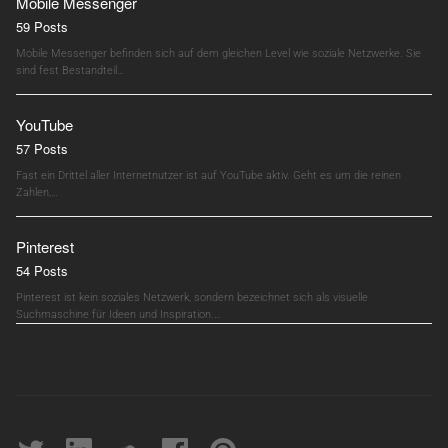
Mobile Messenger
59 Posts
Mobile Messenger befinden sich auf dem gleichen Level wie soziale Netzwerke. Sie
sind fest Bestandteil…
YouTube
57 Posts
Fast ein Drittel aller Internetnutzer ist auf YouTube aktiv. Geht es um die reinen
Zahlen,…
Pinterest
54 Posts
Pinterest ist kein soziales Netzwerk, sondern bezeichnet sich als visuelle
Suchmaschine für Ideen und Inspiration.…
Twitter
linkedin
soundcloud
Facebook
pinterest