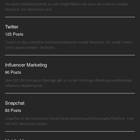
Instagram Marketing bietet so viele Möglichkeiten wie kaum ein anderes soziales
Netzwerk. Der Wachstum und…
Twitter
125 Posts
Twitter ist das schnellste und kommunikativste soziale Netzwerk. Oft wurde Twitter
schon abgeschrieben. Die letzen…
Influencer Marketing
90 Posts
Über 500.000 Instagram Beiträge gibt es zu den Hashtags #Werbung und #Anzeige.
Influencer Marketing hat…
Snapchat
83 Posts
Snapchat ist die innovativste Social Media Marketing und Messaging Plattform. Fast
300 Mio. Menschen nutzen…