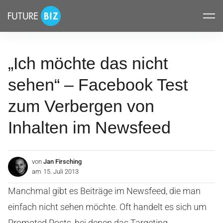
Inhalte
FUTUREBIZ
überspringen
„Ich möchte das nicht
sehen“ – Facebook Test
zum Verbergen von
Inhalten im Newsfeed
von
Jan Firsching
am
15. Juli 2013
Manchmal gibt es Beiträge im Newsfeed, die man
einfach nicht sehen möchte. Oft handelt es sich um
Promoted Posts, bei denen das Targeting