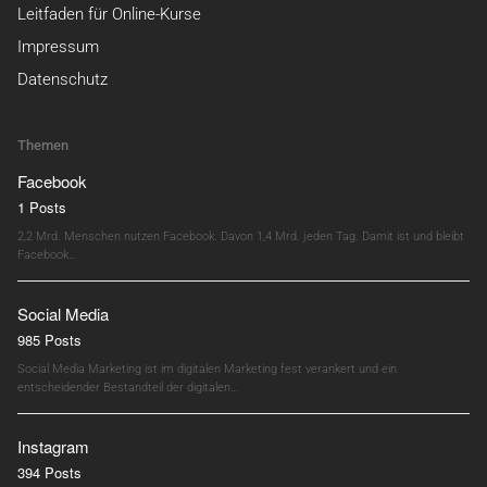
Leitfaden für Online-Kurse
Impressum
Datenschutz
Themen
Facebook
1 Posts
2,2 Mrd. Menschen nutzen Facebook. Davon 1,4 Mrd. jeden Tag. Damit ist und bleibt
Facebook…
Social Media
985 Posts
Social Media Marketing ist im digitalen Marketing fest verankert und ein
entscheidender Bestandteil der digitalen…
Instagram
394 Posts