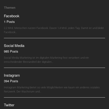
Themen
Facebook
1 Posts
2,2 Mrd. Menschen nutzen Facebook. Davon 1,4 Mrd. jeden Tag. Damit ist und bleibt
Facebook…
Social Media
985 Posts
Social Media Marketing ist im digitalen Marketing fest verankert und ein
entscheidender Bestandteil der digitalen…
Instagram
394 Posts
Instagram Marketing bietet so viele Möglichkeiten wie kaum ein anderes soziales
Netzwerk. Der Wachstum und…
Twitter