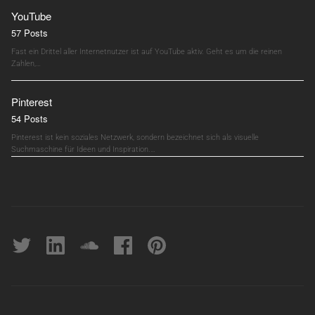
YouTube
57 Posts
Fast ein Drittel aller Internetnutzer ist auf YouTube aktiv. Geht es um die reinen
Zahlen,…
Pinterest
54 Posts
Pinterest ist kein soziales Netzwerk, sondern bezeichnet sich als visuelle
Suchmaschine für Ideen und Inspiration.…
Twitter
linkedin
soundcloud
Facebook
pinterest