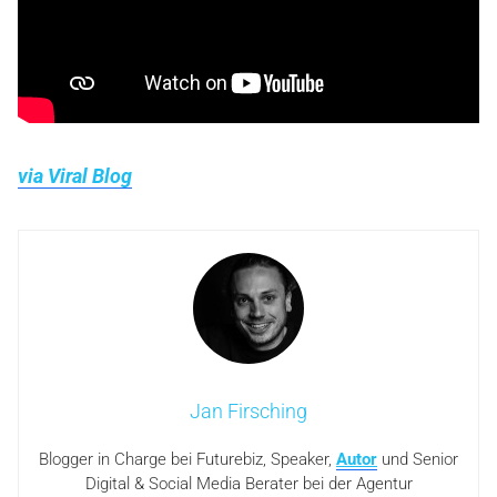
via Viral Blog
Jan Firsching
Blogger in Charge bei Futurebiz, Speaker,
Autor
und Senior
Digital & Social Media Berater bei der Agentur