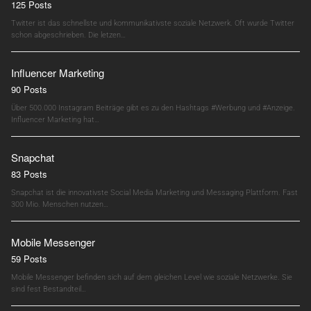
125 Posts
Twitter ist das schnellste und kommunikativste soziale Netzwerk. Oft wurde Twitter
schon abgeschrieben. Die letzen…
Influencer Marketing
90 Posts
Über 500.000 Instagram Beiträge gibt es zu den Hashtags #Werbung und #Anzeige.
Influencer Marketing hat…
Snapchat
83 Posts
Snapchat ist die innovativste Social Media Marketing und Messaging Plattform. Fast
300 Mio. Menschen nutzen…
Mobile Messenger
59 Posts
Mobile Messenger befinden sich auf dem gleichen Level wie soziale Netzwerke. Sie
sind fest Bestandteil…