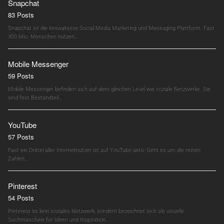
Snapchat
83 Posts
Snapchat ist die innovativste Social Media Marketing und Messaging Plattform. Fast
300 Mio. Menschen nutzen…
Mobile Messenger
59 Posts
Mobile Messenger befinden sich auf dem gleichen Level wie soziale Netzwerke. Sie
sind fest Bestandteil…
YouTube
57 Posts
Fast ein Drittel aller Internetnutzer ist auf YouTube aktiv. Geht es um die reinen
Zahlen,…
Pinterest
54 Posts
Pinterest ist kein soziales Netzwerk, sondern bezeichnet sich als visuelle
Suchmaschine für Ideen und Inspiration.…