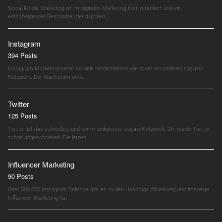
Social Media Marketing ist im digitalen Marketing fest verankert und ein
entscheidender Bestandteil der digitalen…
Instagram
394 Posts
Instagram Marketing bietet so viele Möglichkeiten wie kaum ein anderes soziales
Netzwerk. Der Wachstum und…
Twitter
125 Posts
Twitter ist das schnellste und kommunikativste soziale Netzwerk. Oft wurde Twitter
schon abgeschrieben. Die letzen…
Influencer Marketing
90 Posts
Über 500.000 Instagram Beiträge gibt es zu den Hashtags #Werbung und #Anzeige.
Influencer Marketing hat…