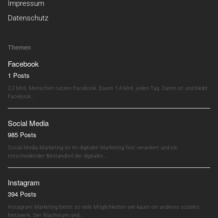
Impressum
Datenschutz
Themen
Facebook
1 Posts
2,2 Mrd. Menschen nutzen Facebook. Davon 1,4 Mrd. jeden Tag. Damit ist und bleibt
Facebook…
Social Media
985 Posts
Social Media Marketing ist im digitalen Marketing fest verankert und ein
entscheidender Bestandteil der digitalen…
Instagram
394 Posts
Instagram Marketing bietet so viele Möglichkeiten wie kaum ein anderes soziales
Netzwerk. Der Wachstum und…