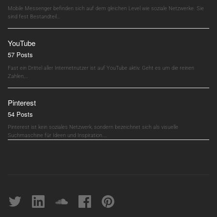
Mobile Messenger befinden sich auf dem gleichen Level wie soziale Netzwerke. Sie
sind fest Bestandteil…
YouTube
57 Posts
Fast ein Drittel aller Internetnutzer ist auf YouTube aktiv. Geht es um die reinen
Zahlen,…
Pinterest
54 Posts
Pinterest ist kein soziales Netzwerk, sondern bezeichnet sich als visuelle
Suchmaschine für Ideen und Inspiration.…
Twitter
linkedin
soundcloud
Facebook
pinterest