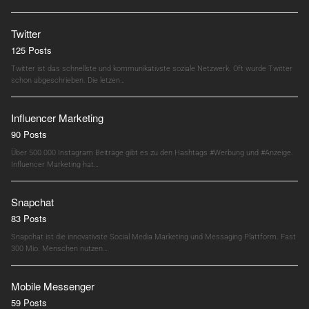
Twitter
125 Posts
Twitter ist das schnellste und kommunikativste soziale Netzwerk. Oft wurde Twitter
schon abgeschrieben. Die letzen…
Influencer Marketing
90 Posts
Über 500.000 Instagram Beiträge gibt es zu den Hashtags #Werbung und #Anzeige.
Influencer Marketing hat…
Snapchat
83 Posts
Snapchat ist die innovativste Social Media Marketing und Messaging Plattform. Fast
300 Mio. Menschen nutzen…
Mobile Messenger
59 Posts