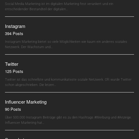
Social Media Marketing ist im digitalen Marketing fest verankert und ein
entscheidender Bestandteil der digitalen…
Instagram
394 Posts
Instagram Marketing bietet so viele Möglichkeiten wie kaum ein anderes soziales
Netzwerk. Der Wachstum und…
Twitter
125 Posts
Twitter ist das schnellste und kommunikativste soziale Netzwerk. Oft wurde Twitter
schon abgeschrieben. Die letzen…
Influencer Marketing
90 Posts
Über 500.000 Instagram Beiträge gibt es zu den Hashtags #Werbung und #Anzeige.
Influencer Marketing hat…