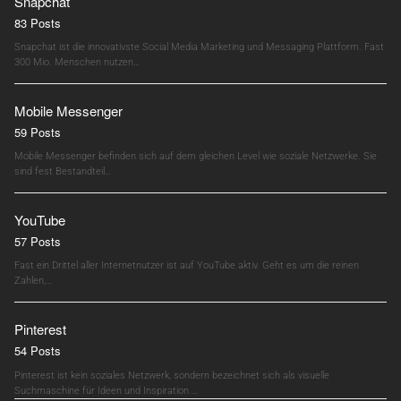
Snapchat
83 Posts
Snapchat ist die innovativste Social Media Marketing und Messaging Plattform. Fast
300 Mio. Menschen nutzen…
Mobile Messenger
59 Posts
Mobile Messenger befinden sich auf dem gleichen Level wie soziale Netzwerke. Sie
sind fest Bestandteil…
YouTube
57 Posts
Fast ein Drittel aller Internetnutzer ist auf YouTube aktiv. Geht es um die reinen
Zahlen,…
Pinterest
54 Posts
Pinterest ist kein soziales Netzwerk, sondern bezeichnet sich als visuelle
Suchmaschine für Ideen und Inspiration.…