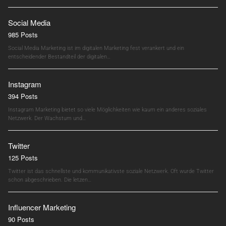
Social Media
985 Posts
Social Media Marketing ist im digitalen Marketing fest verankert und ein
entscheidender Bestandteil der digitalen…
Instagram
394 Posts
Instagram Marketing bietet so viele Möglichkeiten wie kaum ein anderes soziales
Netzwerk. Der Wachstum und…
Twitter
125 Posts
Twitter ist das schnellste und kommunikativste soziale Netzwerk. Oft wurde Twitter
schon abgeschrieben. Die letzen…
Influencer Marketing
90 Posts