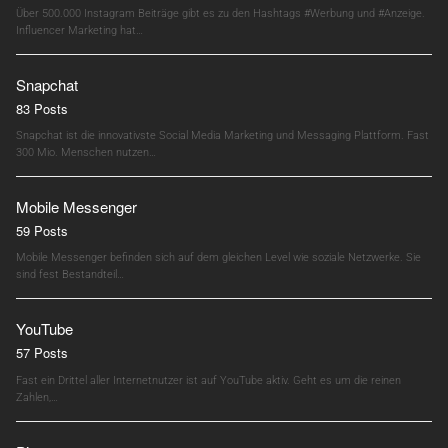
Über 500.000 Instagram Beiträge gibt es zu den Hashtags #Werbung und #Anzeige.
Influencer Marketing hat…
Snapchat
83 Posts
Snapchat ist die innovativste Social Media Marketing und Messaging Plattform. Fast
300 Mio. Menschen nutzen…
Mobile Messenger
59 Posts
Mobile Messenger befinden sich auf dem gleichen Level wie soziale Netzwerke. Sie
sind fest Bestandteil…
YouTube
57 Posts
Fast ein Drittel aller Internetnutzer ist auf YouTube aktiv. Geht es um die reinen
Zahlen,…