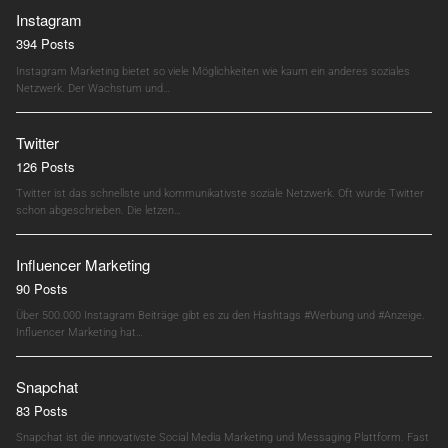
Instagram
394 Posts
Instagram Marketing bietet so viele Möglichkeiten wie kaum ein anderes soziales
Netzwerk. Der Wachstum und…
Twitter
126 Posts
Twitter ist das schnellste und kommunikativste soziale Netzwerk. Oft wurde Twitter
schon abgeschrieben. Die letzen…
Influencer Marketing
90 Posts
Über 500.000 Instagram Beiträge gibt es zu den Hashtags #Werbung und #Anzeige.
Influencer Marketing hat…
Snapchat
83 Posts
Snapchat ist die innovativste Social Media Marketing und Messaging Plattform. Fast