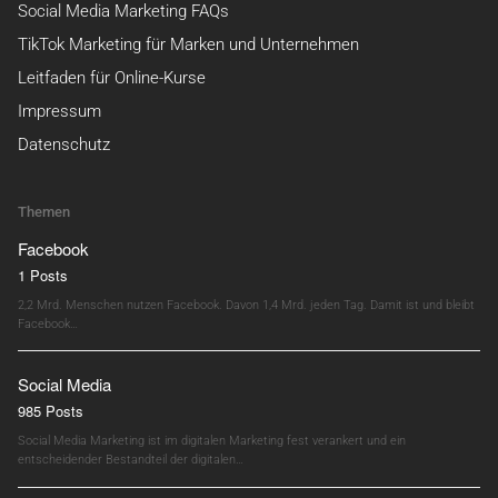
Social Media Marketing FAQs
TikTok Marketing für Marken und Unternehmen
Leitfaden für Online-Kurse
Impressum
Datenschutz
Themen
Facebook
1 Posts
2,2 Mrd. Menschen nutzen Facebook. Davon 1,4 Mrd. jeden Tag. Damit ist und bleibt
Facebook…
Social Media
985 Posts
Social Media Marketing ist im digitalen Marketing fest verankert und ein
entscheidender Bestandteil der digitalen…