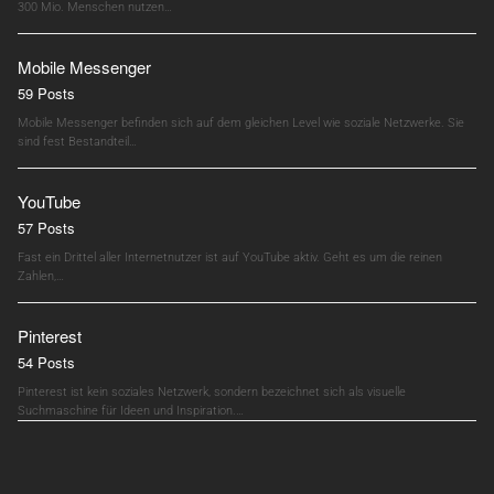
300 Mio. Menschen nutzen…
Mobile Messenger
59 Posts
Mobile Messenger befinden sich auf dem gleichen Level wie soziale Netzwerke. Sie
sind fest Bestandteil…
YouTube
57 Posts
Fast ein Drittel aller Internetnutzer ist auf YouTube aktiv. Geht es um die reinen
Zahlen,…
Pinterest
54 Posts
Pinterest ist kein soziales Netzwerk, sondern bezeichnet sich als visuelle
Suchmaschine für Ideen und Inspiration.…