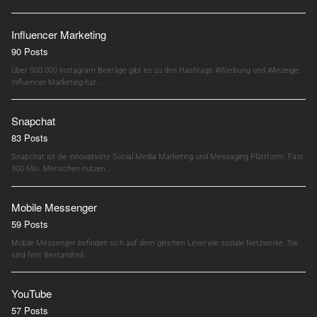
Influencer Marketing
90 Posts
Über 500.000 Instagram Beiträge gibt es zu den Hashtags #Werbung und #Anzeige.
Influencer Marketing hat…
Snapchat
83 Posts
Snapchat ist die innovativste Social Media Marketing und Messaging Plattform. Fast
300 Mio. Menschen nutzen…
Mobile Messenger
59 Posts
Mobile Messenger befinden sich auf dem gleichen Level wie soziale Netzwerke. Sie
sind fest Bestandteil…
YouTube
57 Posts