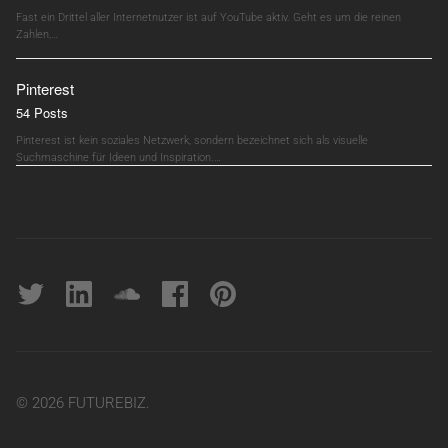
Fast ein Drittel aller Internetnutzer ist auf YouTube aktiv. Geht es um die reinen
Zahlen,…
Pinterest
54 Posts
Pinterest ist kein soziales Netzwerk, sondern bezeichnet sich als visuelle
Suchmaschine für Ideen und Inspiration.…
Twitter
linkedin
soundcloud
Facebook
pinterest
© 2026 FUTUREBIZ.