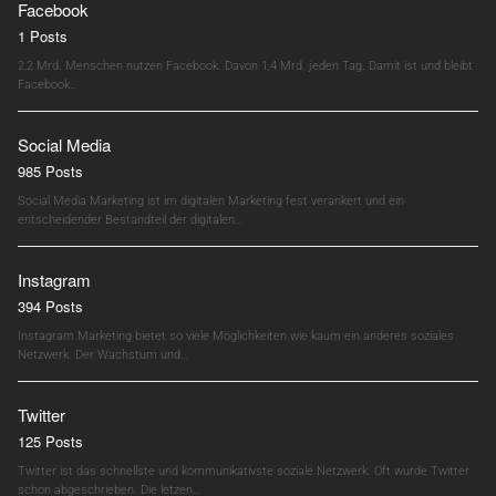
Facebook
1 Posts
2,2 Mrd. Menschen nutzen Facebook. Davon 1,4 Mrd. jeden Tag. Damit ist und bleibt
Facebook…
Social Media
985 Posts
Social Media Marketing ist im digitalen Marketing fest verankert und ein
entscheidender Bestandteil der digitalen…
Instagram
394 Posts
Instagram Marketing bietet so viele Möglichkeiten wie kaum ein anderes soziales
Netzwerk. Der Wachstum und…
Twitter
125 Posts
Twitter ist das schnellste und kommunikativste soziale Netzwerk. Oft wurde Twitter
schon abgeschrieben. Die letzen…