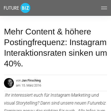
Inhalte
FUTUREBIZ
überspringen
Mehr Content & höhere
Postingfrequenz: Instagram
Interaktionsraten sinken um
40%.
von
Jan Firsching
am
15. März 2016
Ihr interessiert euch für Instagram Marketing und
visual Storytelling? Dann sind unsere neuen Futurebiz
Seminare genau das richtige für euch. Alle Infos zum