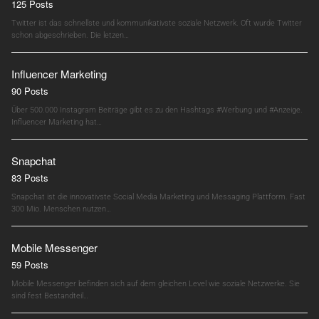
125 Posts
Twitter ist das schnellste und kommunikativste soziale Netzwerk. Oft wurde Twitter
schon abgeschrieben. Die letzen…
Influencer Marketing
90 Posts
Über 500.000 Instagram Beiträge gibt es zu den Hashtags #Werbung und #Anzeige.
Influencer Marketing hat…
Snapchat
83 Posts
Snapchat ist die innovativste Social Media Marketing und Messaging Plattform. Fast
300 Mio. Menschen nutzen…
Mobile Messenger
59 Posts
Mobile Messenger befinden sich auf dem gleichen Level wie soziale Netzwerke. Sie
sind fest Bestandteil…