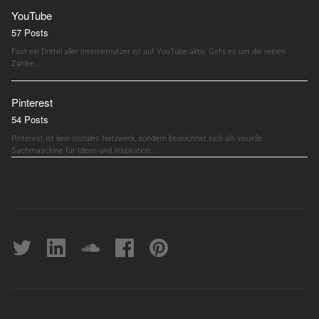
YouTube
57 Posts
Fast ein Drittel aller Internetnutzer ist auf YouTube aktiv. Geht es um die reinen
Zahlen,…
Pinterest
54 Posts
Pinterest ist kein soziales Netzwerk, sondern bezeichnet sich als visuelle
Suchmaschine für Ideen und Inspiration.…
Twitter
linkedin
soundcloud
Facebook
pinterest