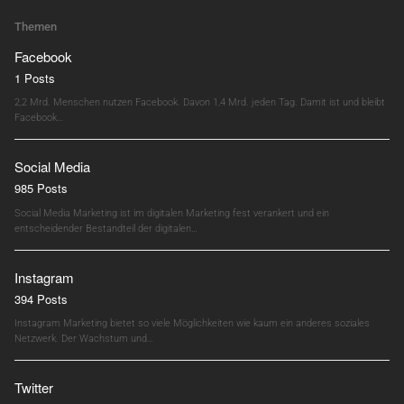
Themen
Facebook
1 Posts
2,2 Mrd. Menschen nutzen Facebook. Davon 1,4 Mrd. jeden Tag. Damit ist und bleibt
Facebook…
Social Media
985 Posts
Social Media Marketing ist im digitalen Marketing fest verankert und ein
entscheidender Bestandteil der digitalen…
Instagram
394 Posts
Instagram Marketing bietet so viele Möglichkeiten wie kaum ein anderes soziales
Netzwerk. Der Wachstum und…
Twitter