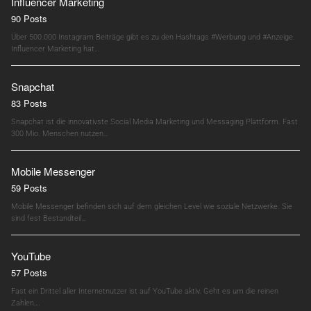
Influencer Marketing
90 Posts
Über 500.000 Instagram Beiträge gibt es zu den Hashtags #Werbung und #Anzeige.
Influencer Marketing hat…
Snapchat
83 Posts
Snapchat ist die innovativste Social Media Marketing und Messaging Plattform. Fast
300 Mio. Menschen nutzen…
Mobile Messenger
59 Posts
Mobile Messenger befinden sich auf dem gleichen Level wie soziale Netzwerke. Sie
sind fest Bestandteil…
YouTube
57 Posts
Fast ein Drittel aller Internetnutzer ist auf YouTube aktiv. Geht es um die reinen
Zahlen,…