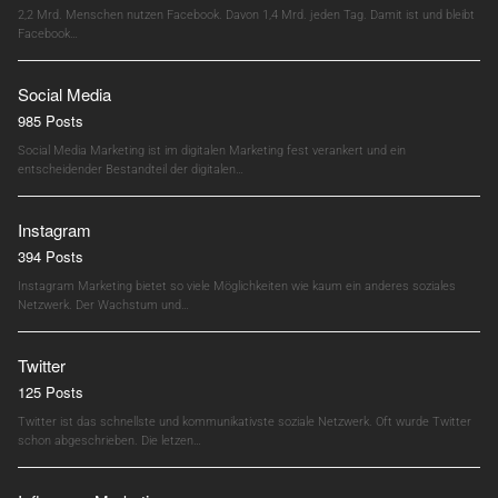
2,2 Mrd. Menschen nutzen Facebook. Davon 1,4 Mrd. jeden Tag. Damit ist und bleibt
Facebook…
Social Media
985 Posts
Social Media Marketing ist im digitalen Marketing fest verankert und ein
entscheidender Bestandteil der digitalen…
Instagram
394 Posts
Instagram Marketing bietet so viele Möglichkeiten wie kaum ein anderes soziales
Netzwerk. Der Wachstum und…
Twitter
125 Posts
Twitter ist das schnellste und kommunikativste soziale Netzwerk. Oft wurde Twitter
schon abgeschrieben. Die letzen…