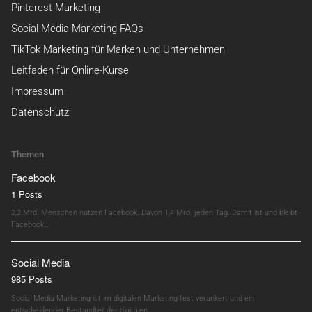
Pinterest Marketing
Social Media Marketing FAQs
TikTok Marketing für Marken und Unternehmen
Leitfaden für Online-Kurse
Impressum
Datenschutz
Themen
Facebook
1 Posts
2,2 Mrd. Menschen nutzen Facebook. Davon 1,4 Mrd. jeden Tag. Damit ist und bleibt
Facebook…
Social Media
985 Posts
Social Media Marketing ist im digitalen Marketing fest verankert und ein
entscheidender Bestandteil der digitalen…