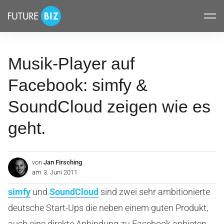
Inhalte
FUTUREBIZ
überspringen
Musik-Player auf
Facebook: simfy &
SoundCloud zeigen wie es
geht.
von
Jan Firsching
am
3. Juni 2011
simfy
und
SoundCloud
sind zwei sehr ambitionierte
deutsche Start-Ups die neben einem guten Produkt,
auch eine direkte Anbindung zu Facebook anbieten