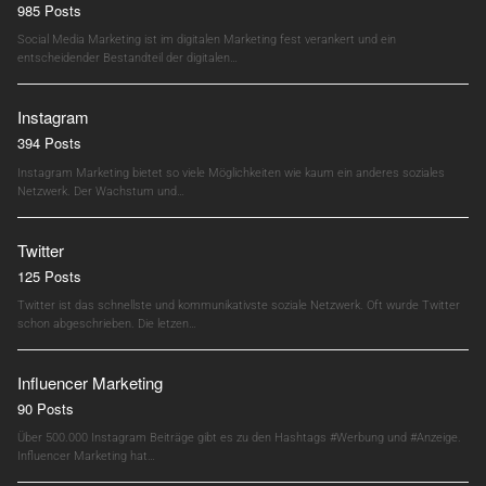
985 Posts
Social Media Marketing ist im digitalen Marketing fest verankert und ein
entscheidender Bestandteil der digitalen…
Instagram
394 Posts
Instagram Marketing bietet so viele Möglichkeiten wie kaum ein anderes soziales
Netzwerk. Der Wachstum und…
Twitter
125 Posts
Twitter ist das schnellste und kommunikativste soziale Netzwerk. Oft wurde Twitter
schon abgeschrieben. Die letzen…
Influencer Marketing
90 Posts
Über 500.000 Instagram Beiträge gibt es zu den Hashtags #Werbung und #Anzeige.
Influencer Marketing hat…