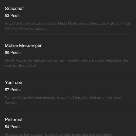
Snapchat
83 Posts
Snapchat ist die innovativste Social Media Marketing und Messaging Plattform. Fast
300 Mio. Menschen nutzen…
Mobile Messenger
59 Posts
Mobile Messenger befinden sich auf dem gleichen Level wie soziale Netzwerke. Sie
sind fest Bestandteil…
YouTube
57 Posts
Fast ein Drittel aller Internetnutzer ist auf YouTube aktiv. Geht es um die reinen
Zahlen,…
Pinterest
54 Posts
Pinterest ist kein soziales Netzwerk, sondern bezeichnet sich als visuelle