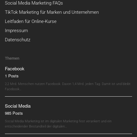
Social Media Marketing FAQs
TikTok Marketing für Marken und Unternehmen
Leitfaden für Online-Kurse
Impressum
Datenschutz
Themen
Facebook
1 Posts
2,2 Mrd. Menschen nutzen Facebook. Davon 1,4 Mrd. jeden Tag. Damit ist und bleibt
Facebook…
Social Media
985 Posts
Social Media Marketing ist im digitalen Marketing fest verankert und ein
entscheidender Bestandteil der digitalen…