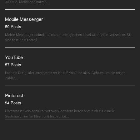
300 Mio. Menschen nutzen…
Mobile Messenger
59 Posts
Mobile Messenger befinden sich auf dem gleichen Level wie soziale Netzwerke. Sie
sind fest Bestandteil…
YouTube
57 Posts
Fast ein Drittel aller Internetnutzer ist auf YouTube aktiv. Geht es um die reinen
Zahlen,…
Pinterest
54 Posts
Pinterest ist kein soziales Netzwerk, sondern bezeichnet sich als visuelle
Suchmaschine für Ideen und Inspiration.…