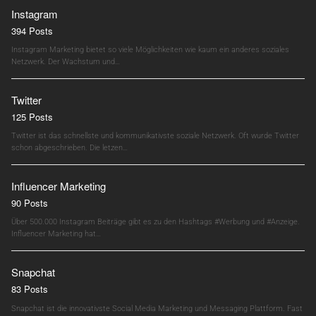
Instagram
394 Posts
Instagram Marketing bietet so viele Möglichkeiten wie kaum ein anderes soziales
Netzwerk. Der Wachstum und…
Twitter
125 Posts
Twitter ist das schnellste und kommunikativste soziale Netzwerk. Oft wurde Twitter
schon abgeschrieben. Die letzen…
Influencer Marketing
90 Posts
Über 500.000 Instagram Beiträge gibt es zu den Hashtags #Werbung und #Anzeige.
Influencer Marketing hat…
Snapchat
83 Posts
Snapchat ist die innovativste Social Media Marketing und Messaging Plattform. Fast