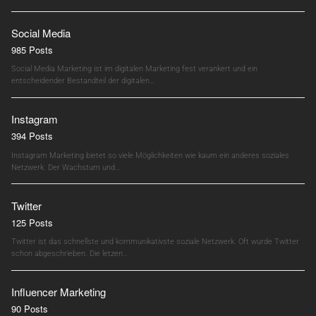
Social Media
985 Posts
Social Media Marketing ist im digitalen Marketing fest verankert und ein
entscheidender Bestandteil der digitalen…
Instagram
394 Posts
Instagram Marketing bietet so viele Möglichkeiten wie kaum ein anderes soziales
Netzwerk. Der Wachstum und…
Twitter
125 Posts
Twitter ist das schnellste und kommunikativste soziale Netzwerk. Oft wurde Twitter
schon abgeschrieben. Die letzen…
Influencer Marketing
90 Posts