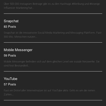
Über 500.000 Instagram Beiträge gibt es zu den Hashtags #Werbung und #Anzeige.
Influencer Marketing hat…
Snapchat
83 Posts
Snapchat ist die innovativste Social Media Marketing und Messaging Plattform. Fast
300 Mio. Menschen nutzen…
Mobile Messenger
59 Posts
Mobile Messenger befinden sich auf dem gleichen Level wie soziale Netzwerke. Sie
sind fest Bestandteil…
YouTube
57 Posts
Fast ein Drittel aller Internetnutzer ist auf YouTube aktiv. Geht es um die reinen
Zahlen,…