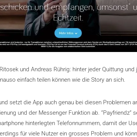
an Ritosek und Andreas Rührig: hinter jeder Quittung u
uso einfach teilen können wie die Story an sich.
nd setzt die App auch genau bei diesen Problemen an
ienung und der Messenger Funktion ab. “Payfriendz“ se
artphone hinterlegten Telefonnummern, damit der User
llerdings für viele Nutzer ein grosses Problem und k