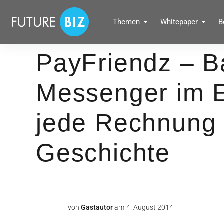
Inhalte
überspringen
FUTUREBIZ
Themen
Whitepaper
B
Social Media Marketing Blog für Unternehmen by BRANDPUNKT
PayFriendz – B
Messenger im E
jede Rechnung 
Geschichte
von
Gastautor
am
4. August 2014