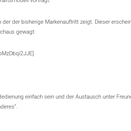
häftsmodell vorträgt.
 der der bisherige Markenauftritt zeigt. Dieser erschei
urchaus gewagt:
=pMzDbqi2JJE]
 Bedienung einfach sein und der Austausch unter Freun
nderes”.