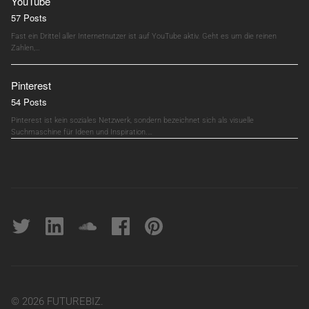
YouTube
57 Posts
Fast ein Drittel aller Internetnutzer ist auf YouTube aktiv. Geht es um die reinen
Zahlen,…
Pinterest
54 Posts
Pinterest ist kein soziales Netzwerk, sondern bezeichnet sich als visuelle
Suchmaschine für Ideen und Inspiration.…
Twitter
linkedin
soundcloud
Facebook
pinterest
© 2026 FUTUREBIZ.