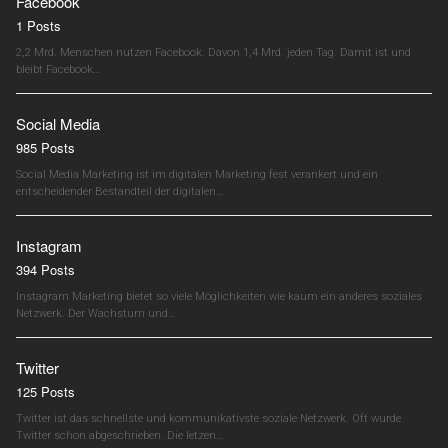
Facebook
1 Posts
2,2 Mrd. Menschen nutzen Facebook. Davon 1,4 Mrd. jeden Tag. Damit ist und
bleibt Facebook…
Social Media
985 Posts
Social Media Marketing ist im digitalen Marketing fest verankert und ein
entscheidender Bestandteil der digitalen…
Instagram
394 Posts
Instagram Marketing bietet so viele Möglichkeiten wie kaum ein anderes soziales
Netzwerk. Der Wachstum und…
Twitter
125 Posts
Twitter ist das schnellste und kommunikativste soziale Netzwerk. Oft wurde
Twitter schon abgeschrieben. Die letzen…