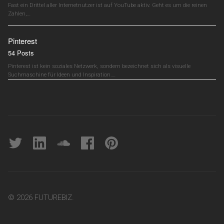
Fast ein Drittel aller Internetnutzer ist auf YouTube aktiv. Geht es um die reinen
Zahlen,…
Pinterest
54 Posts
Pinterest ist kein soziales Netzwerk, sondern bezeichnet sich als visuelle
Suchmaschine für Ideen und Inspiration.…
Twitter
linkedin
soundcloud
Facebook
pinterest
© 2026 FUTUREBIZ.