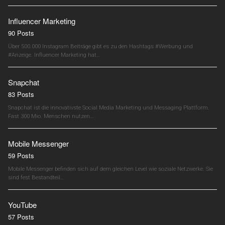
Influencer Marketing
90 Posts
Über 500.000 Instagram Beiträge gibt es zu den Hashtags #Werbung und
#Anzeige. Influencer Marketing hat…
Snapchat
83 Posts
Snapchat ist die innovativste Social Media Marketing und Messaging Plattform.
Fast 300 Mio. Menschen nutzen…
Mobile Messenger
59 Posts
Mobile Messenger befinden sich auf dem gleichen Level wie soziale Netzwerke. Sie
sind fest Bestandteil…
YouTube
57 Posts