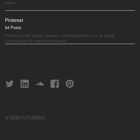
Zahlen,…
Pinterest
54 Posts
Pinterest ist kein soziales Netzwerk, sondern bezeichnet sich als visuelle
Suchmaschine für Ideen und Inspiration.…
Twitter
linkedin
soundcloud
Facebook
pinterest
© 2026 FUTUREBIZ.