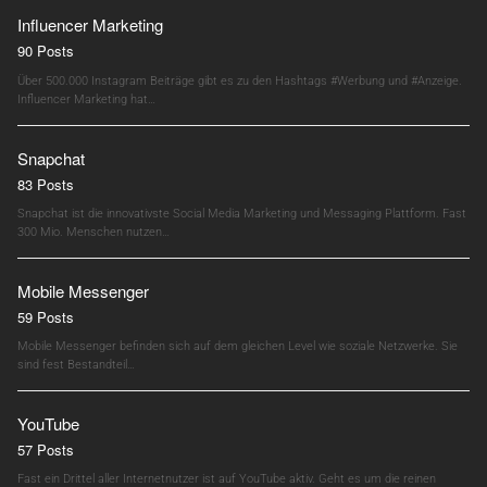
Influencer Marketing
90 Posts
Über 500.000 Instagram Beiträge gibt es zu den Hashtags #Werbung und #Anzeige.
Influencer Marketing hat…
Snapchat
83 Posts
Snapchat ist die innovativste Social Media Marketing und Messaging Plattform. Fast
300 Mio. Menschen nutzen…
Mobile Messenger
59 Posts
Mobile Messenger befinden sich auf dem gleichen Level wie soziale Netzwerke. Sie
sind fest Bestandteil…
YouTube
57 Posts
Fast ein Drittel aller Internetnutzer ist auf YouTube aktiv. Geht es um die reinen