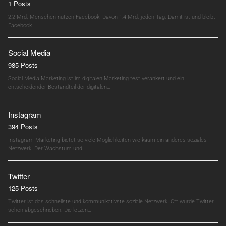
1 Posts
2,2 Mrd. Menschen nutzen Facebook. Davon 1,4 Mrd. jeden Tag. Damit ist und bleibt
Facebook…
Social Media
985 Posts
Social Media Marketing ist im digitalen Marketing fest verankert und ein
entscheidender Bestandteil der digitalen…
Instagram
394 Posts
Instagram Marketing bietet so viele Möglichkeiten wie kaum ein anderes soziales
Netzwerk. Der Wachstum und…
Twitter
125 Posts
Twitter ist das schnellste und kommunikativste soziale Netzwerk. Oft wurde Twitter
schon abgeschrieben. Die letzen…