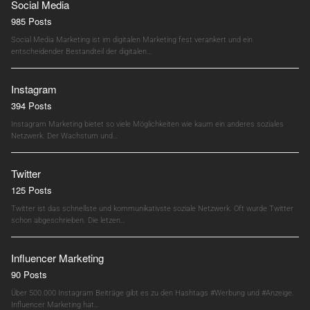
Social Media
985 Posts
Social Media Marketing ist im digitalen Marketing fest verankert und ein
entscheidender Bestandteil der digitalen…
Instagram
394 Posts
Instagram Marketing bietet so viele Möglichkeiten wie kaum ein anderes soziales
Netzwerk. Der Wachstum und…
Twitter
125 Posts
Twitter ist das schnellste und kommunikativste soziale Netzwerk. Oft wurde Twitter
schon abgeschrieben. Die letzen…
Influencer Marketing
90 Posts
Über 500.000 Instagram Beiträge gibt es zu den Hashtags #Werbung und #Anzeige.
Influencer Marketing hat…