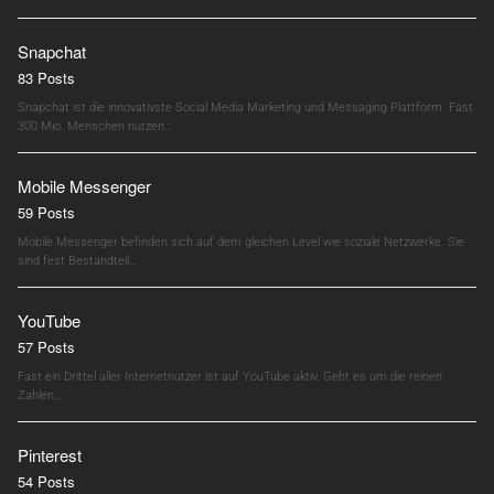
Snapchat
83 Posts
Snapchat ist die innovativste Social Media Marketing und Messaging Plattform. Fast
300 Mio. Menschen nutzen…
Mobile Messenger
59 Posts
Mobile Messenger befinden sich auf dem gleichen Level wie soziale Netzwerke. Sie
sind fest Bestandteil…
YouTube
57 Posts
Fast ein Drittel aller Internetnutzer ist auf YouTube aktiv. Geht es um die reinen
Zahlen,…
Pinterest
54 Posts