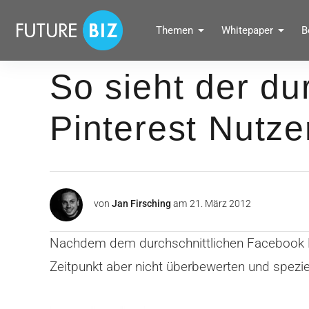
Inhalte
überspringen
FUTUREBIZ
Themen
Whitepaper
B
Social Media Marketing Blog für Unternehmen by BRANDPUNKT
So sieht der du
Pinterest Nutze
von
Jan Firsching
am
21. März 2012
Nachdem dem durchschnittlichen Facebook Nut
Zeitpunkt aber nicht überbewerten und spezie