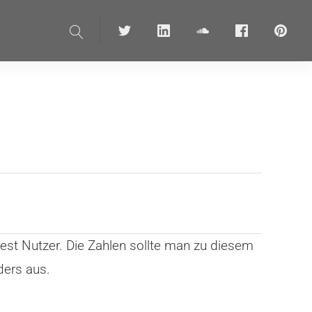
Suche
Twitter
linkedin
soundcloud
Facebook
pinteres
est Nutzer. Die Zahlen sollte man zu diesem
ders aus.