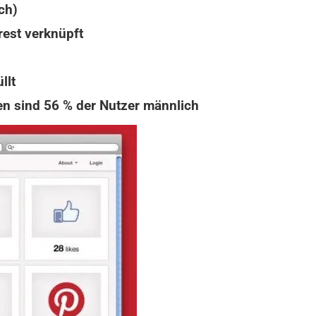
ch)
rest verknüpft
llt
ien sind 56 % der Nutzer männlich