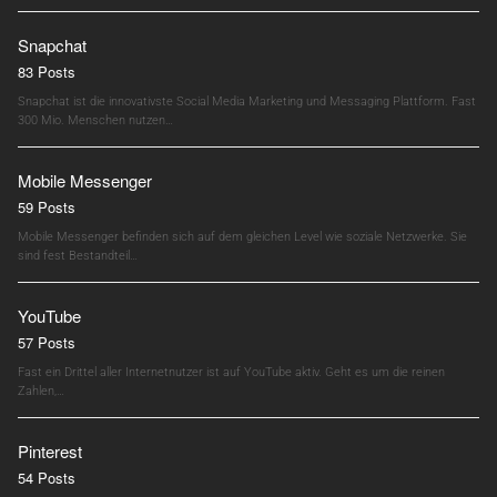
Snapchat
83 Posts
Snapchat ist die innovativste Social Media Marketing und Messaging Plattform. Fast
300 Mio. Menschen nutzen…
Mobile Messenger
59 Posts
Mobile Messenger befinden sich auf dem gleichen Level wie soziale Netzwerke. Sie
sind fest Bestandteil…
YouTube
57 Posts
Fast ein Drittel aller Internetnutzer ist auf YouTube aktiv. Geht es um die reinen
Zahlen,…
Pinterest
54 Posts