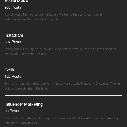
Social Media
985 Posts
Social Media Marketing ist im digitalen Marketing fest verankert und ein
entscheidender Bestandteil der digitalen…
Instagram
394 Posts
Instagram Marketing bietet so viele Möglichkeiten wie kaum ein anderes soziales
Netzwerk. Der Wachstum und…
Twitter
125 Posts
Twitter ist das schnellste und kommunikativste soziale Netzwerk. Oft wurde Twitter
schon abgeschrieben. Die letzen…
Influencer Marketing
90 Posts
Über 500.000 Instagram Beiträge gibt es zu den Hashtags #Werbung und #Anzeige.
Influencer Marketing hat…