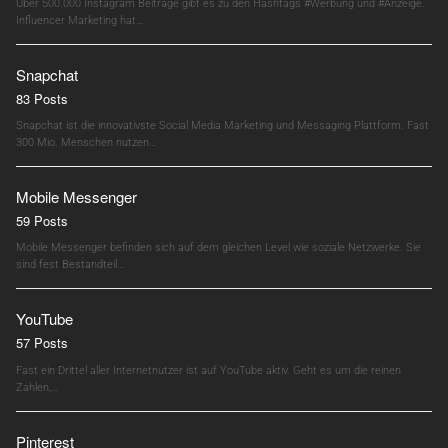
Über 500.000 Instagram Beiträge gibt es zu den Hashtags #Werbung und #Anzeige.
Influencer Marketing hat…
Snapchat
83 Posts
Snapchat ist die innovativste Social Media Marketing und Messaging Plattform. Fast
300 Mio. Menschen nutzen…
Mobile Messenger
59 Posts
Mobile Messenger befinden sich auf dem gleichen Level wie soziale Netzwerke. Sie
sind fest Bestandteil…
YouTube
57 Posts
Fast ein Drittel aller Internetnutzer ist auf YouTube aktiv. Geht es um die reinen
Zahlen,…
Pinterest