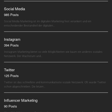
Social Media
985 Posts
Social Media Marketing ist im digitalen Marketing fest verankert und ein
entscheidender Bestandteil der digitalen…
Instagram
394 Posts
Instagram Marketing bietet so viele Möglichkeiten wie kaum ein anderes soziales
Netzwerk. Der Wachstum und…
Twitter
125 Posts
Twitter ist das schnellste und kommunikativste soziale Netzwerk. Oft wurde Twitter
schon abgeschrieben. Die letzen…
Influencer Marketing
90 Posts