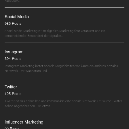
Facebook…
Social Media
985 Posts
Social Media Marketing ist im digitalen Marketing fest verankert und ein
entscheidender Bestandteil der digitalen…
Instagram
394 Posts
Instagram Marketing bietet so viele Möglichkeiten wie kaum ein anderes soziales
Netzwerk. Der Wachstum und…
Twitter
125 Posts
Twitter ist das schnellste und kommunikativste soziale Netzwerk. Oft wurde Twitter
schon abgeschrieben. Die letzen…
Influencer Marketing
90 Posts