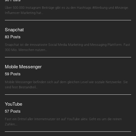
Über 500.000 Instagram Beiträge gibt es zu den Hashtags #Werbung und #Anzeige.
Influencer Marketing hat…
Snapchat
83 Posts
Snapchat ist die innovativste Social Media Marketing und Messaging Plattform. Fast
300 Mio. Menschen nutzen…
Mobile Messenger
59 Posts
Mobile Messenger befinden sich auf dem gleichen Level wie soziale Netzwerke. Sie
sind fest Bestandteil…
YouTube
57 Posts
Fast ein Drittel aller Internetnutzer ist auf YouTube aktiv. Geht es um die reinen
Zahlen,…