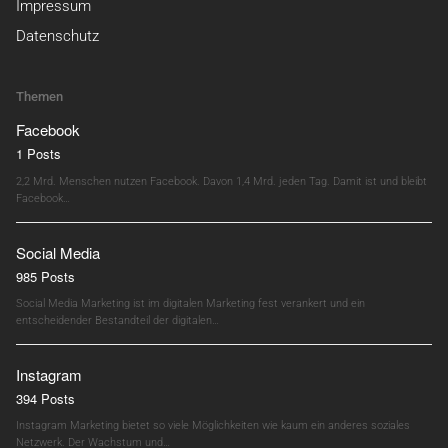
Impressum
Datenschutz
Themen
Facebook
1 Posts
2,2 Mrd. Menschen nutzen Facebook. Davon 1,4 Mrd. jeden Tag. Damit ist und bleibt
Facebook…
Social Media
985 Posts
Social Media Marketing ist im digitalen Marketing fest verankert und ein
entscheidender Bestandteil der digitalen…
Instagram
394 Posts
Instagram Marketing bietet so viele Möglichkeiten wie kaum ein anderes soziales
Netzwerk. Der Wachstum und…