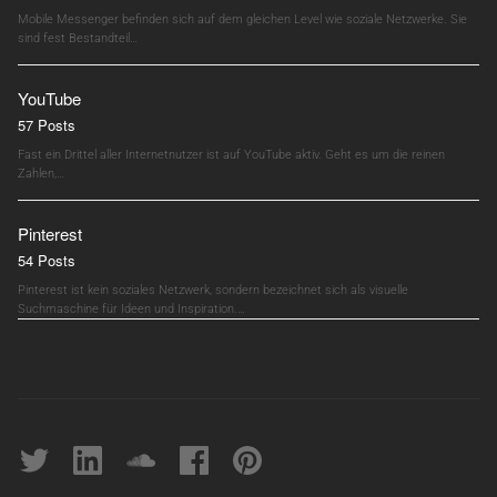
Mobile Messenger befinden sich auf dem gleichen Level wie soziale Netzwerke. Sie
sind fest Bestandteil…
YouTube
57 Posts
Fast ein Drittel aller Internetnutzer ist auf YouTube aktiv. Geht es um die reinen
Zahlen,…
Pinterest
54 Posts
Pinterest ist kein soziales Netzwerk, sondern bezeichnet sich als visuelle
Suchmaschine für Ideen und Inspiration.…
Twitter
linkedin
soundcloud
Facebook
pinterest