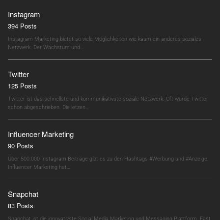
Instagram
394 Posts
Instagram Marketing bietet so viele Möglichkeiten wie kaum ein anderes soziales
Netzwerk. Der Wachstum und…
Twitter
125 Posts
Twitter ist das schnellste und kommunikativste soziale Netzwerk. Oft wurde Twitter
schon abgeschrieben. Die letzen…
Influencer Marketing
90 Posts
Über 500.000 Instagram Beiträge gibt es zu den Hashtags #Werbung und #Anzeige.
Influencer Marketing hat…
Snapchat
83 Posts
Snapchat ist die innovativste Social Media Marketing und Messaging Plattform. Fast