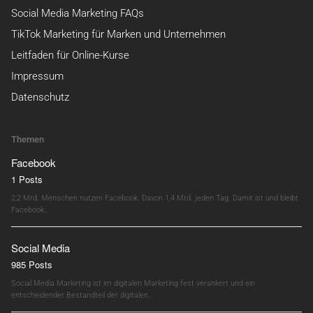
Social Media Marketing FAQs
TikTok Marketing für Marken und Unternehmen
Leitfaden für Online-Kurse
Impressum
Datenschutz
Themen
Facebook
1 Posts
2,2 Mrd. Menschen nutzen Facebook. Davon 1,4 Mrd. jeden Tag. Damit ist und bleibt
Facebook…
Social Media
985 Posts
Social Media Marketing ist im digitalen Marketing fest verankert und ein
entscheidender Bestandteil der digitalen…