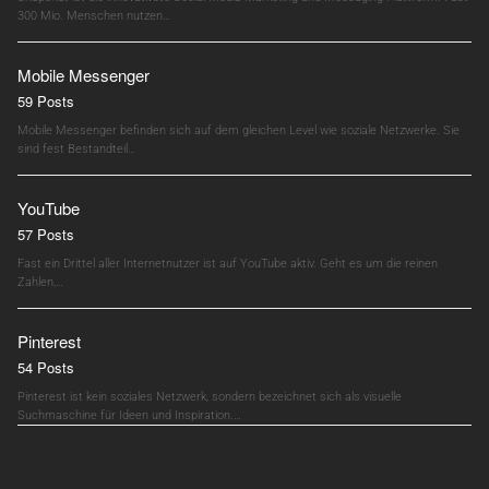
300 Mio. Menschen nutzen…
Mobile Messenger
59 Posts
Mobile Messenger befinden sich auf dem gleichen Level wie soziale Netzwerke. Sie
sind fest Bestandteil…
YouTube
57 Posts
Fast ein Drittel aller Internetnutzer ist auf YouTube aktiv. Geht es um die reinen
Zahlen,…
Pinterest
54 Posts
Pinterest ist kein soziales Netzwerk, sondern bezeichnet sich als visuelle
Suchmaschine für Ideen und Inspiration.…