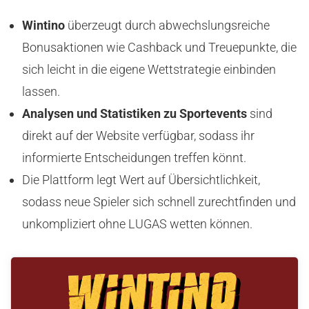
Wintino
überzeugt durch abwechslungsreiche
Bonusaktionen wie Cashback und Treuepunkte, die
sich leicht in die eigene Wettstrategie einbinden
lassen.
Analysen und Statistiken zu Sportevents
sind
direkt auf der Website verfügbar, sodass ihr
informierte Entscheidungen treffen könnt.
Die Plattform legt Wert auf Übersichtlichkeit,
sodass neue Spieler sich schnell zurechtfinden und
unkompliziert ohne LUGAS wetten können.