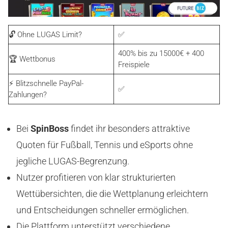
🔓 Ohne LUGAS Limit?
✅
400% bis zu 15000€ + 400
🏆 Wettbonus
Freispiele
⚡ Blitzschnelle PayPal-
✅
Zahlungen?
Bei
SpinBoss
findet ihr besonders attraktive
Quoten für Fußball, Tennis und eSports ohne
jegliche LUGAS-Begrenzung.
Nutzer profitieren von klar strukturierten
Wettübersichten, die die Wettplanung erleichtern
und Entscheidungen schneller ermöglichen.
Die Plattform unterstützt verschiedene