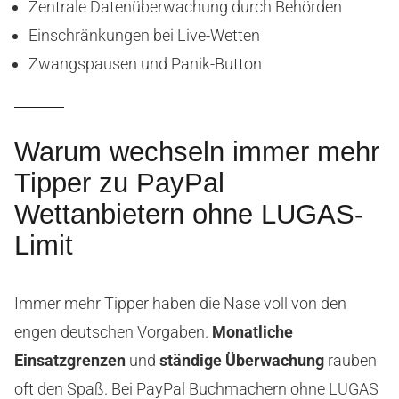
Zentrale Datenüberwachung durch Behörden
Einschränkungen bei Live-Wetten
Zwangspausen und Panik-Button
Warum wechseln immer mehr
Tipper zu PayPal
Wettanbietern ohne LUGAS-
Limit
Immer mehr Tipper haben die Nase voll von den
engen deutschen Vorgaben.
Monatliche
Einsatzgrenzen
und
ständige Überwachung
rauben
oft den Spaß. Bei PayPal Buchmachern ohne LUGAS