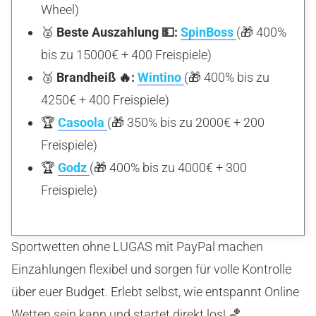
Wheel)
🥈
Beste Auszahlung 💵:
SpinBoss
(🎁 400%
bis zu 15000€ + 400 Freispiele)
🥉
Brandheiß 🔥:
Wintino
(🎁 400% bis zu
4250€ + 400 Freispiele)
🏆
Casoola
(🎁 350% bis zu 2000€ + 200
Freispiele)
🏆
Godz
(🎁 400% bis zu 4000€ + 300
Freispiele)
Sportwetten ohne LUGAS mit PayPal machen
Einzahlungen flexibel und sorgen für volle Kontrolle
über euer Budget. Erlebt selbst, wie entspannt Online
Wetten sein kann und startet direkt los! 🏀