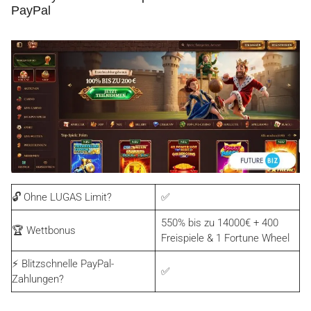
PayPal
🔓 Ohne LUGAS Limit?
✅
550% bis zu 14000€ + 400
🏆 Wettbonus
Freispiele & 1 Fortune Wheel
⚡ Blitzschnelle PayPal-
✅
Zahlungen?