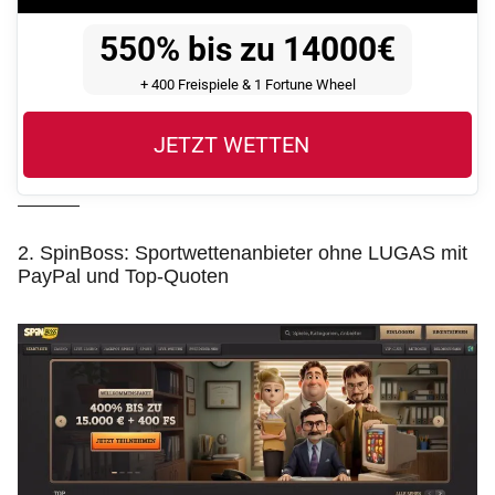
550% bis zu 14000€
+ 400 Freispiele & 1 Fortune Wheel
JETZT WETTEN
2. SpinBoss: Sportwettenanbieter ohne LUGAS mit
PayPal und Top-Quoten