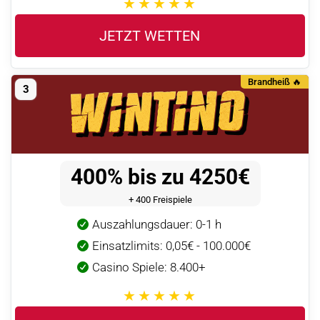
JETZT WETTEN
Brandheiß 🔥
3
400% bis zu 4250€
+ 400 Freispiele
Auszahlungsdauer: 0-1 h
Einsatzlimits: 0,05€ - 100.000€
Casino Spiele: 8.400+