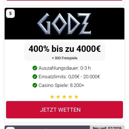
5
400% bis zu 4000€
+ 300 Freispiele
Auszahlungsdauer: 0-3 h
Einsatzlimits: 0,05€ - 20.000€
Casino Spiele: 8.200+
JETZT WETTEN
Neu seit: 07/2026