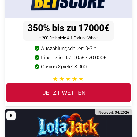
350% bis zu 17000€
+ 200 Freispiele & 1 Fortune Wheel
Auszahlungsdauer: 0-3 h
Einsatzlimits: 0,05€ - 20.000€
Casino Spiele: 8.000+
JETZT WETTEN
Neu seit: 04/2026
8