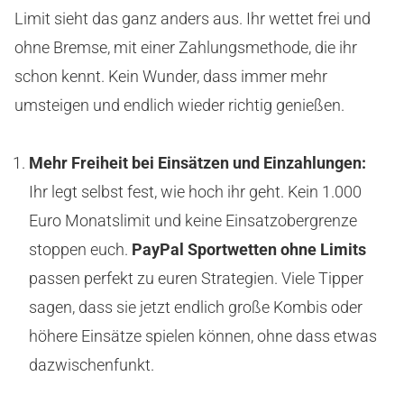
Limit sieht das ganz anders aus. Ihr wettet frei und
ohne Bremse, mit einer Zahlungsmethode, die ihr
schon kennt. Kein Wunder, dass immer mehr
umsteigen und endlich wieder richtig genießen.
Mehr Freiheit bei Einsätzen und Einzahlungen:
Ihr legt selbst fest, wie hoch ihr geht. Kein 1.000
Euro Monatslimit und keine Einsatzobergrenze
stoppen euch.
PayPal Sportwetten ohne Limits
passen perfekt zu euren Strategien. Viele Tipper
sagen, dass sie jetzt endlich große Kombis oder
höhere Einsätze spielen können, ohne dass etwas
dazwischenfunkt.