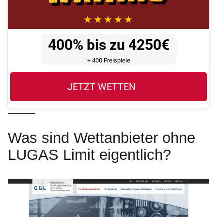
400% bis zu 4250€
+ 400 Freispiele
JETZT WETTEN
Was sind Wettanbieter ohne
LUGAS Limit eigentlich?