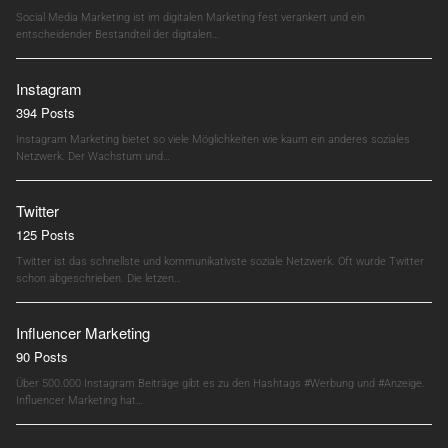
Social Media Marketing ist im digitalen Marketing fest verankert und ein
entscheidender Bestandteil der digitalen…
Instagram
394 Posts
Instagram Marketing bietet so viele Möglichkeiten wie kaum ein anderes soziales
Netzwerk. Der Wachstum und…
Twitter
125 Posts
Twitter ist das schnellste und kommunikativste soziale Netzwerk. Oft wurde Twitter
schon abgeschrieben. Die letzen…
Influencer Marketing
90 Posts
Über 500.000 Instagram Beiträge gibt es zu den Hashtags #Werbung und #Anzeige.
Influencer Marketing hat…