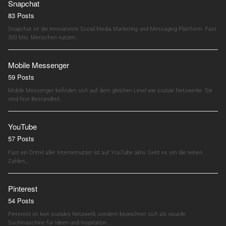
Snapchat
83 Posts
Snapchat ist die innovativste Social Media Marketing und Messaging Plattform. Fast
300 Mio. Menschen nutzen…
Mobile Messenger
59 Posts
Mobile Messenger befinden sich auf dem gleichen Level wie soziale Netzwerke. Sie
sind fest Bestandteil…
YouTube
57 Posts
Fast ein Drittel aller Internetnutzer ist auf YouTube aktiv. Geht es um die reinen
Zahlen,…
Pinterest
54 Posts
Pinterest ist kein soziales Netzwerk, sondern bezeichnet sich als visuelle
Suchmaschine für Ideen und Inspiration.…