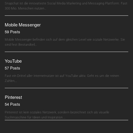
Snapchat ist die innovativste Social Media Marketing und Messaging Plattform. Fast
300 Mio. Menschen nutzen…
Mobile Messenger
59 Posts
Mobile Messenger befinden sich auf dem gleichen Level wie soziale Netzwerke. Sie
sind fest Bestandteil…
YouTube
57 Posts
Fast ein Drittel aller Internetnutzer ist auf YouTube aktiv. Geht es um die reinen
Zahlen,…
Pinterest
54 Posts
Pinterest ist kein soziales Netzwerk, sondern bezeichnet sich als visuelle
Suchmaschine für Ideen und Inspiration.…