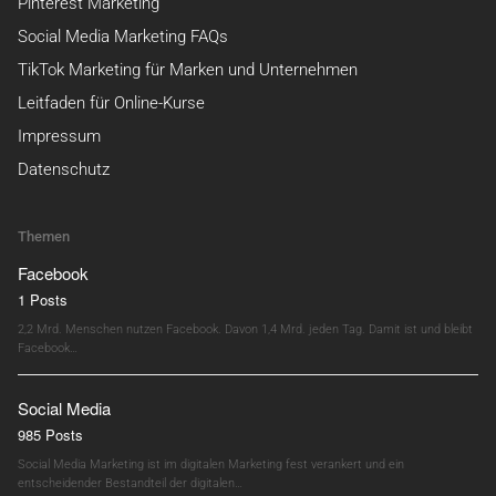
Pinterest Marketing
Social Media Marketing FAQs
TikTok Marketing für Marken und Unternehmen
Leitfaden für Online-Kurse
Impressum
Datenschutz
Themen
Facebook
1 Posts
2,2 Mrd. Menschen nutzen Facebook. Davon 1,4 Mrd. jeden Tag. Damit ist und bleibt
Facebook…
Social Media
985 Posts
Social Media Marketing ist im digitalen Marketing fest verankert und ein
entscheidender Bestandteil der digitalen…