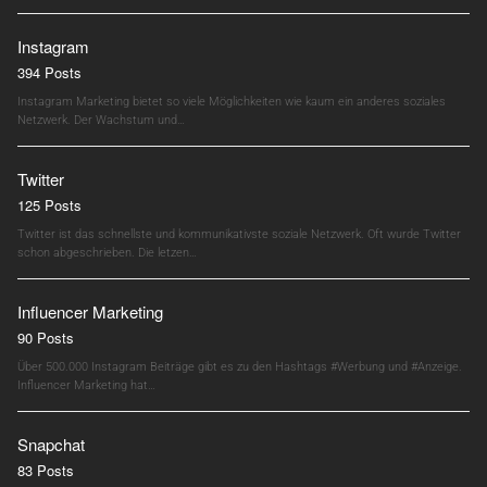
Instagram
394 Posts
Instagram Marketing bietet so viele Möglichkeiten wie kaum ein anderes soziales
Netzwerk. Der Wachstum und…
Twitter
125 Posts
Twitter ist das schnellste und kommunikativste soziale Netzwerk. Oft wurde Twitter
schon abgeschrieben. Die letzen…
Influencer Marketing
90 Posts
Über 500.000 Instagram Beiträge gibt es zu den Hashtags #Werbung und #Anzeige.
Influencer Marketing hat…
Snapchat
83 Posts