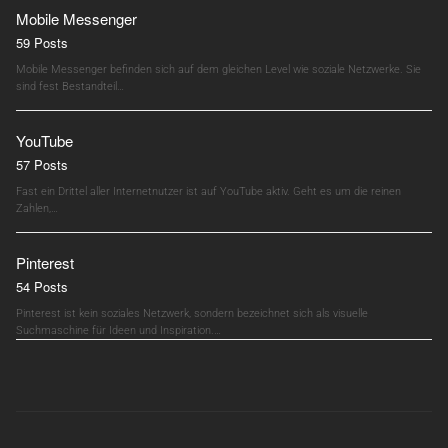
Mobile Messenger
59 Posts
Mobile Messenger befinden sich auf dem gleichen Level wie soziale Netzwerke. Sie
sind fest Bestandteil…
YouTube
57 Posts
Fast ein Drittel aller Internetnutzer ist auf YouTube aktiv. Geht es um die reinen
Zahlen,…
Pinterest
54 Posts
Pinterest ist kein soziales Netzwerk, sondern bezeichnet sich als visuelle
Suchmaschine für Ideen und Inspiration.…