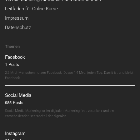
Leitfaden für Online-Kurse
Impressum
Datenschutz
Themen
Facebook
1 Posts
2,2 Mrd. Menschen nutzen Facebook. Davon 1,4 Mrd. jeden Tag. Damit ist und bleibt
Facebook…
Social Media
985 Posts
Social Media Marketing ist im digitalen Marketing fest verankert und ein
entscheidender Bestandteil der digitalen…
Instagram