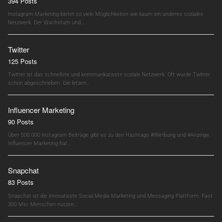
394 Posts
Instagram Marketing bietet so viele Möglichkeiten wie kaum ein anderes soziales
Netzwerk. Der Wachstum und…
Twitter
125 Posts
Twitter ist das schnellste und kommunikativste soziale Netzwerk. Oft wurde Twitter
schon abgeschrieben. Die letzen…
Influencer Marketing
90 Posts
Über 500.000 Instagram Beiträge gibt es zu den Hashtags #Werbung und #Anzeige.
Influencer Marketing hat…
Snapchat
83 Posts
Snapchat ist die innovativste Social Media Marketing und Messaging Plattform. Fast
300 Mio. Menschen nutzen…