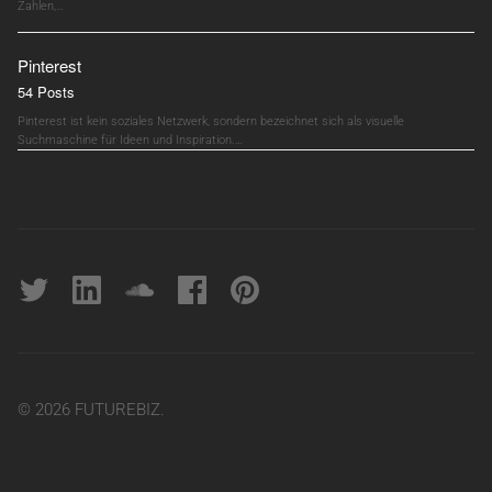
Zahlen,…
Pinterest
54 Posts
Pinterest ist kein soziales Netzwerk, sondern bezeichnet sich als visuelle
Suchmaschine für Ideen und Inspiration.…
Twitter
linkedin
soundcloud
Facebook
pinterest
© 2026 FUTUREBIZ.