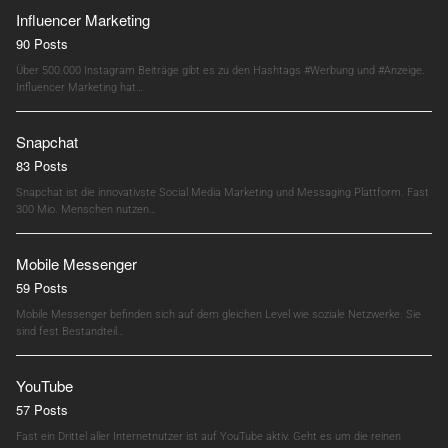
Influencer Marketing
90 Posts
Über 500.000 Instagram Beiträge gibt es zu den Hashtags #Werbung und #Anzeige.
Influencer Marketing hat…
Snapchat
83 Posts
Snapchat ist die innovativste Social Media Marketing und Messaging Plattform. Fast
300 Mio. Menschen nutzen…
Mobile Messenger
59 Posts
Mobile Messenger befinden sich auf dem gleichen Level wie soziale Netzwerke. Sie
sind fest Bestandteil…
YouTube
57 Posts
Fast ein Drittel aller Internetnutzer ist auf YouTube aktiv. Geht es um die reinen