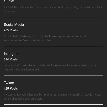
1 Posts
2,2 Mrd. Menschen nutzen Facebook. Davon 1,4 Mrd. jeden Tag. Damit ist und bleibt
Facebook…
Social Media
985 Posts
Social Media Marketing ist im digitalen Marketing fest verankert und ein
entscheidender Bestandteil der digitalen…
Instagram
394 Posts
Instagram Marketing bietet so viele Möglichkeiten wie kaum ein anderes soziales
Netzwerk. Der Wachstum und…
Twitter
125 Posts
Twitter ist das schnellste und kommunikativste soziale Netzwerk. Oft wurde Twitter
schon abgeschrieben. Die letzen…