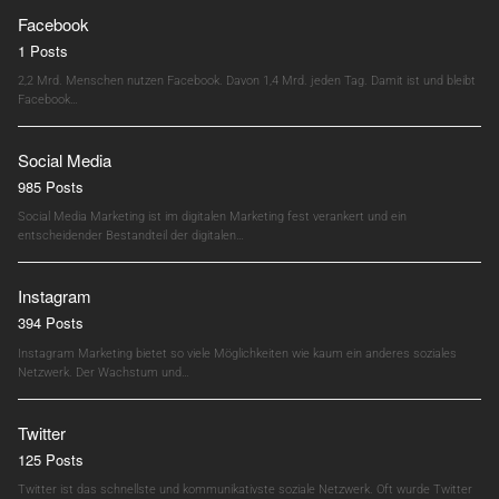
Facebook
1 Posts
2,2 Mrd. Menschen nutzen Facebook. Davon 1,4 Mrd. jeden Tag. Damit ist und bleibt
Facebook…
Social Media
985 Posts
Social Media Marketing ist im digitalen Marketing fest verankert und ein
entscheidender Bestandteil der digitalen…
Instagram
394 Posts
Instagram Marketing bietet so viele Möglichkeiten wie kaum ein anderes soziales
Netzwerk. Der Wachstum und…
Twitter
125 Posts
Twitter ist das schnellste und kommunikativste soziale Netzwerk. Oft wurde Twitter