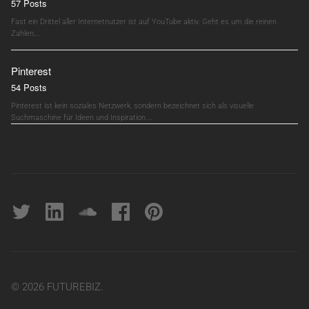
57 Posts
Fast ein Drittel aller Internetnutzer ist auf YouTube aktiv. Geht es um die reinen
Zahlen,…
Pinterest
54 Posts
Pinterest ist kein soziales Netzwerk, sondern bezeichnet sich als visuelle
Suchmaschine für Ideen und Inspiration.…
Twitter
linkedin
soundcloud
Facebook
pinterest
© 2026 FUTUREBIZ.