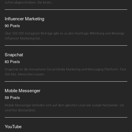
schon abgeschrieben. Die letzen…
Influencer Marketing
90 Posts
Über 500.000 Instagram Beiträge gibt es zu den Hashtags #Werbung und #Anzeige.
Influencer Marketing hat…
Snapchat
83 Posts
Snapchat ist die innovativste Social Media Marketing und Messaging Plattform. Fast
300 Mio. Menschen nutzen…
Mobile Messenger
59 Posts
Mobile Messenger befinden sich auf dem gleichen Level wie soziale Netzwerke. Sie
sind fest Bestandteil…
YouTube