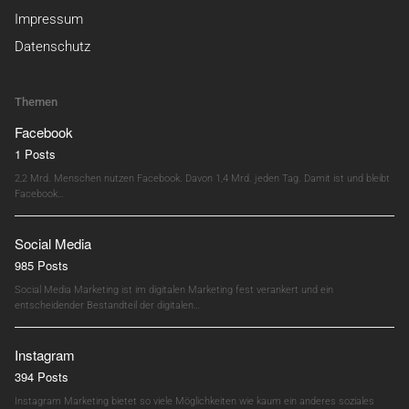
Impressum
Datenschutz
Themen
Facebook
1 Posts
2,2 Mrd. Menschen nutzen Facebook. Davon 1,4 Mrd. jeden Tag. Damit ist und bleibt
Facebook…
Social Media
985 Posts
Social Media Marketing ist im digitalen Marketing fest verankert und ein
entscheidender Bestandteil der digitalen…
Instagram
394 Posts
Instagram Marketing bietet so viele Möglichkeiten wie kaum ein anderes soziales