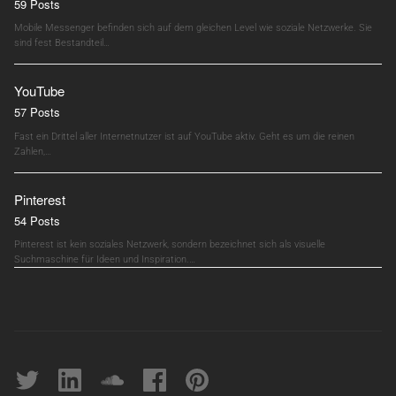
59 Posts
Mobile Messenger befinden sich auf dem gleichen Level wie soziale Netzwerke. Sie
sind fest Bestandteil…
YouTube
57 Posts
Fast ein Drittel aller Internetnutzer ist auf YouTube aktiv. Geht es um die reinen
Zahlen,…
Pinterest
54 Posts
Pinterest ist kein soziales Netzwerk, sondern bezeichnet sich als visuelle
Suchmaschine für Ideen und Inspiration.…
Twitter
linkedin
soundcloud
Facebook
pinterest