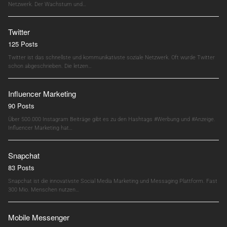
Netzwerk. Der Wachstum und…
Twitter
125 Posts
Twitter ist das schnellste und kommunikativste soziale Netzwerk. Oft wurde Twitter
schon abgeschrieben. Die letzen…
Influencer Marketing
90 Posts
Über 500.000 Instagram Beiträge gibt es zu den Hashtags #Werbung und #Anzeige.
Influencer Marketing hat…
Snapchat
83 Posts
Snapchat ist die innovativste Social Media Marketing und Messaging Plattform. Fast
300 Mio. Menschen nutzen…
Mobile Messenger