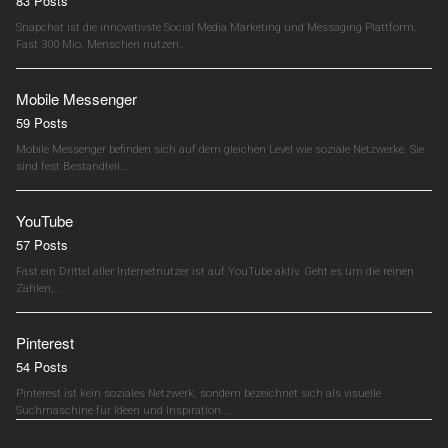
83 Posts
Snapchat ist die innovativste Social Media Marketing und Messaging Plattform.
Fast 300 Mio. Menschen nutzen…
Mobile Messenger
59 Posts
Mobile Messenger befinden sich auf dem gleichen Level wie soziale Netzwerke. Sie
sind fest Bestandteil…
YouTube
57 Posts
Fast ein Drittel aller Internetnutzer ist auf YouTube aktiv. Geht es um die reinen
Zahlen,…
Pinterest
54 Posts
Pinterest ist kein soziales Netzwerk, sondern bezeichnet sich als visuelle
Suchmaschine für Ideen und Inspiration.…