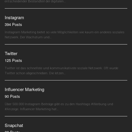
entscheidender Bestandteil der digitalen…
Instagram
394 Posts
Instagram Marketing bietet so viele Möglichkeiten wie kaum ein anderes soziales
Netzwerk. Der Wachstum und…
Twitter
125 Posts
Twitter ist das schnellste und kommunikativste soziale Netzwerk. Oft wurde
Twitter schon abgeschrieben. Die letzen…
Influencer Marketing
90 Posts
Über 500.000 Instagram Beiträge gibt es zu den Hashtags #Werbung und
#Anzeige. Influencer Marketing hat…
Snapchat