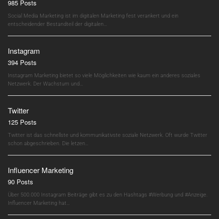
985 Posts
Social Media Marketing ist im digitalen Marketing fest verankert und ein
entscheidender Bestandteil der digitalen…
Instagram
394 Posts
Instagram Marketing bietet so viele Möglichkeiten wie kaum ein anderes soziales
Netzwerk. Der Wachstum und…
Twitter
125 Posts
Twitter ist das schnellste und kommunikativste soziale Netzwerk. Oft wurde Twitter
schon abgeschrieben. Die letzen…
Influencer Marketing
90 Posts
Über 500.000 Instagram Beiträge gibt es zu den Hashtags #Werbung und #Anzeige.
Influencer Marketing hat…