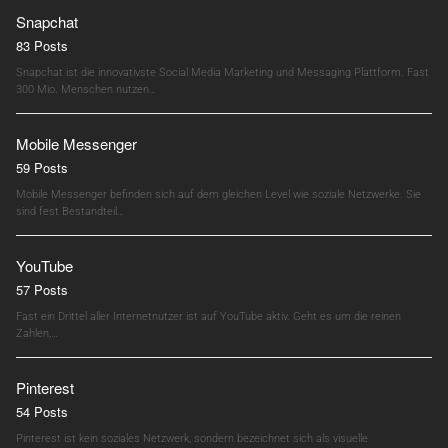
Snapchat
83 Posts
Snapchat ist die innovativste Social Media Marketing und Messaging Plattform. Fast
300 Mio. Menschen nutzen…
Mobile Messenger
59 Posts
Mobile Messenger befinden sich auf dem gleichen Level wie soziale Netzwerke. Sie
sind fest Bestandteil…
YouTube
57 Posts
Fast ein Drittel aller Internetnutzer ist auf YouTube aktiv. Geht es um die reinen
Zahlen,…
Pinterest
54 Posts
Pinterest ist kein soziales Netzwerk, sondern bezeichnet sich als visuelle