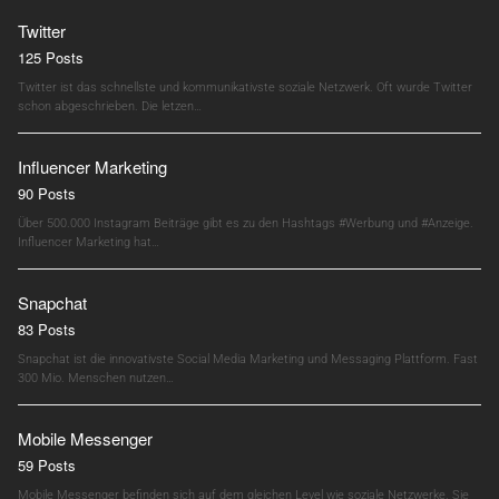
Twitter
125 Posts
Twitter ist das schnellste und kommunikativste soziale Netzwerk. Oft wurde Twitter
schon abgeschrieben. Die letzen…
Influencer Marketing
90 Posts
Über 500.000 Instagram Beiträge gibt es zu den Hashtags #Werbung und #Anzeige.
Influencer Marketing hat…
Snapchat
83 Posts
Snapchat ist die innovativste Social Media Marketing und Messaging Plattform. Fast
300 Mio. Menschen nutzen…
Mobile Messenger
59 Posts
Mobile Messenger befinden sich auf dem gleichen Level wie soziale Netzwerke. Sie