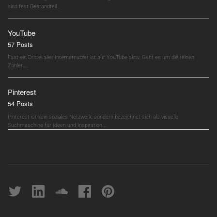
sind fest Bestandteil…
YouTube
57 Posts
Fast ein Drittel aller Internetnutzer ist auf YouTube aktiv. Geht es um die reinen
Zahlen,…
Pinterest
54 Posts
Pinterest ist kein soziales Netzwerk, sondern bezeichnet sich als visuelle
Suchmaschine für Ideen und Inspiration.…
Twitter
linkedin
soundcloud
Facebook
pinterest