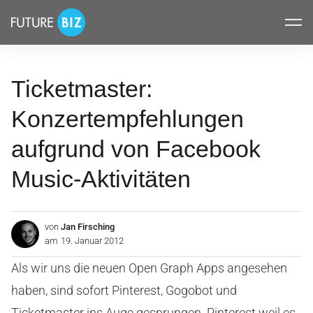
Inhalte
FUTUREBIZ
überspringen
Ticketmaster:
Konzertempfehlungen
aufgrund von Facebook
Music-Aktivitäten
von
Jan Firsching
am
19. Januar 2012
Als wir uns die neuen Open Graph Apps angesehen
haben, sind sofort Pinterest, Gogobot und
Ticketmaster ins Auge gesprungen. Pinterest weil es