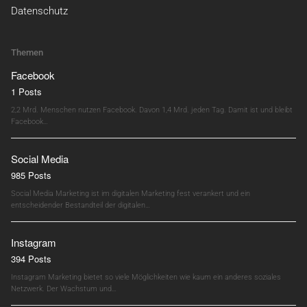
Datenschutz
Themen
Facebook
1 Posts
2,2 Mrd. Menschen nutzen Facebook. Davon 1,4 Mrd. jeden Tag. Damit ist und bleibt
Facebook…
Social Media
985 Posts
Social Media Marketing ist im digitalen Marketing fest verankert und ein
entscheidender Bestandteil der digitalen…
Instagram
394 Posts
Instagram Marketing bietet so viele Möglichkeiten wie kaum ein anderes soziales
Netzwerk. Der Wachstum und…