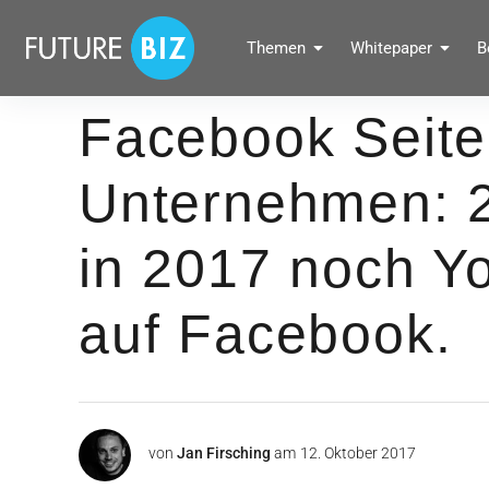
Inhalte
überspringen
FUTUREBIZ
Themen
Whitepaper
B
Social Media Marketing Blog für Unternehmen by BRANDPUNKT
Facebook Seite
Unternehmen: 2
in 2017 noch Y
auf Facebook.
von
Jan Firsching
am
12. Oktober 2017