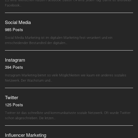
2,2 Mrd. Menschen nutzen Facebook. Davon 1,4 Mrd. jeden Tag. Damit ist und bleibt
Facebook…
Social Media
985 Posts
Social Media Marketing ist im digitalen Marketing fest verankert und ein
entscheidender Bestandteil der digitalen…
Instagram
394 Posts
Instagram Marketing bietet so viele Möglichkeiten wie kaum ein anderes soziales
Netzwerk. Der Wachstum und…
Twitter
125 Posts
Twitter ist das schnellste und kommunikativste soziale Netzwerk. Oft wurde Twitter
schon abgeschrieben. Die letzen…
Influencer Marketing