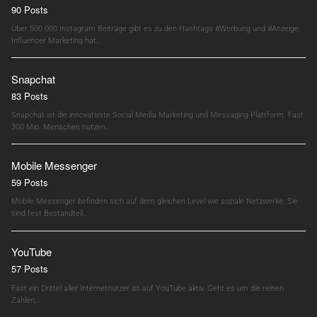
90 Posts
Über 500.000 Instagram Beiträge gibt es zu den Hashtags #Werbung und #Anzeige.
Influencer Marketing hat…
Snapchat
83 Posts
Snapchat ist die innovativste Social Media Marketing und Messaging Plattform. Fast
300 Mio. Menschen nutzen…
Mobile Messenger
59 Posts
Mobile Messenger befinden sich auf dem gleichen Level wie soziale Netzwerke. Sie
sind fest Bestandteil…
YouTube
57 Posts
Fast ein Drittel aller Internetnutzer ist auf YouTube aktiv. Geht es um die reinen
Zahlen,…